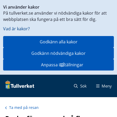
Genväg
Vi använder kakor
till
På tullverket.se använder vi nödvändiga kakor för att
innehåll
webbplatsen ska fungera på ett bra sätt för dig.
på
aktuell
Vad är kakor?
sida
Godkänn alla kakor
Godkänn nödvändiga kakor
Anpassa inställningar
Sök
Meny
Ta med på resan