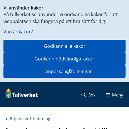
Genväg
Vi använder kakor
till
På tullverket.se använder vi nödvändiga kakor för att
innehåll
webbplatsen ska fungera på ett bra sätt för dig.
på
aktuell
Vad är kakor?
sida
Godkänn alla kakor
Godkänn nödvändiga kakor
Anpassa inställningar
Sök
Meny
E-tjänster för företag