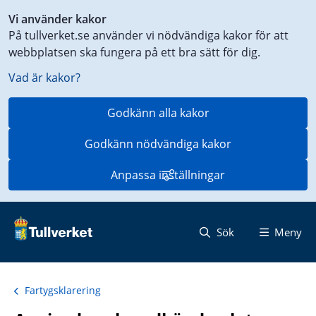
Genväg
Vi använder kakor
till
På tullverket.se använder vi nödvändiga kakor för att
innehåll
webbplatsen ska fungera på ett bra sätt för dig.
på
aktuell
Vad är kakor?
sida
Godkänn alla kakor
Godkänn nödvändiga kakor
Anpassa inställningar
Sök
Meny
Fartygsklarering