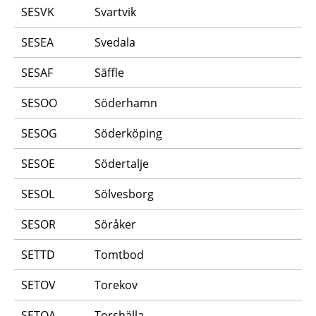
SESVK
Svartvik
SESEA
Svedala
SESAF
Säffle
SESOO
Söderhamn
SESOG
Söderköping
SESOE
Södertalje
SESOL
Sölvesborg
SESOR
Söråker
SETTD
Tomtbod
SETOV
Torekov
SETOA
Torshälla