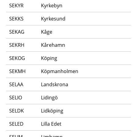
SEKYR
Kyrkebyn
SEKKS
Kyrkesund
SEKAG
Kåge
SEKRH
Kårehamn
SEKOG
Köping
SEKMH
Köpmanholmen
SELAA
Landskrona
SELIO
Lidingö
SELDK
Lidköping
SELED
Lilla Edet
SELIM
Limhamn