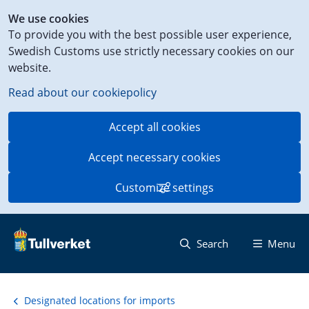
Shortcut
We use cookies
to
To provide you with the best possible user experience,
content
Swedish Customs use strictly necessary cookies on our
on
website.
this
page
Read about our cookiepolicy
Accept all cookies
Accept necessary cookies
Customize settings
Search
Menu
Designated locations for imports