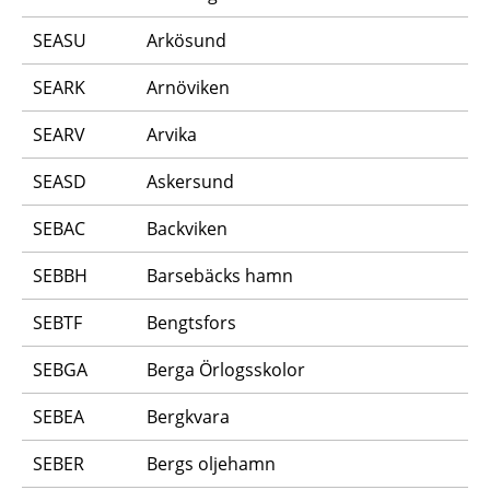
SEASU
Arkösund
SEARK
Arnöviken
SEARV
Arvika
SEASD
Askersund
SEBAC
Backviken
SEBBH
Barsebäcks hamn
SEBTF
Bengtsfors
SEBGA
Berga Örlogsskolor
SEBEA
Bergkvara
SEBER
Bergs oljehamn