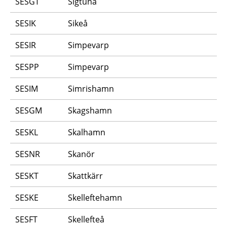
SESGT
Sigtuna
SESIK
Sikeå
SESIR
Simpevarp
SESPP
Simpevarp
SESIM
Simrishamn
SESGM
Skagshamn
SESKL
Skalhamn
SESNR
Skanör
SESKT
Skattkärr
SESKE
Skelleftehamn
SESFT
Skellefteå