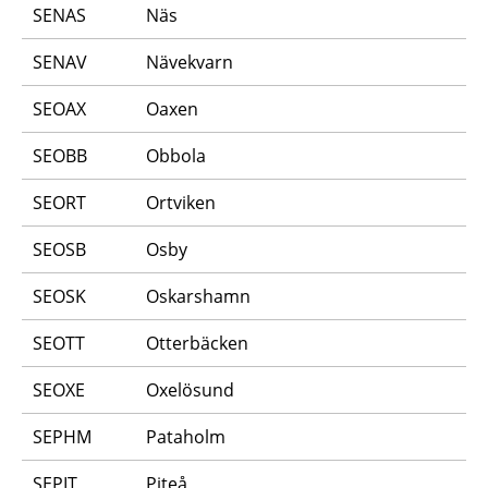
SENAS
Näs
SENAV
Nävekvarn
SEOAX
Oaxen
SEOBB
Obbola
SEORT
Ortviken
SEOSB
Osby
SEOSK
Oskarshamn
SEOTT
Otterbäcken
SEOXE
Oxelösund
SEPHM
Pataholm
SEPIT
Piteå