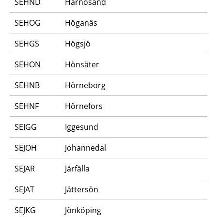
SEHND
Härnösand
SEHOG
Höganäs
SEHGS
Högsjö
SEHON
Hönsäter
SEHNB
Hörneborg
SEHNF
Hörnefors
SEIGG
Iggesund
SEJOH
Johannedal
SEJAR
Järfälla
SEJAT
Jättersön
SEJKG
Jönköping