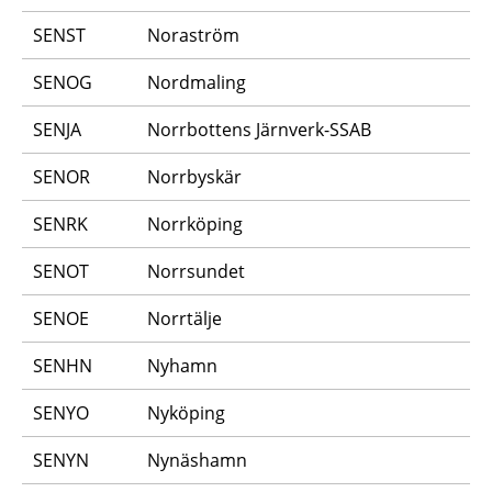
SENST
Noraström
SENOG
Nordmaling
SENJA
Norrbottens Järnverk-SSAB
SENOR
Norrbyskär
SENRK
Norrköping
SENOT
Norrsundet
SENOE
Norrtälje
SENHN
Nyhamn
SENYO
Nyköping
SENYN
Nynäshamn