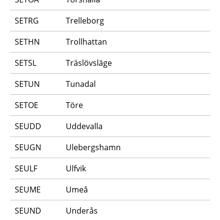
SETRG
Trelleborg
SETHN
Trollhattan
SETSL
Träslövsläge
SETUN
Tunadal
SETOE
Töre
SEUDD
Uddevalla
SEUGN
Ulebergshamn
SEULF
Ulfvik
SEUME
Umeå
SEUND
Underås