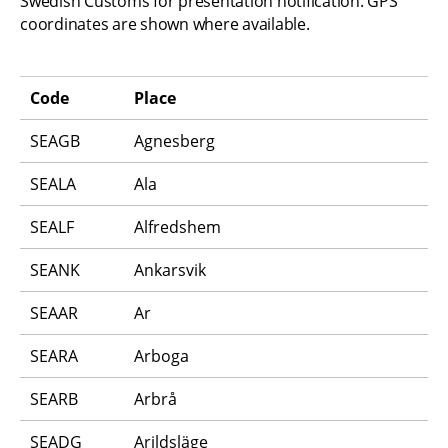
Swedish Customs for presentation notification. GPS 
coordinates are shown where available.
Code
Place
SEAGB
Agnesberg
SEALA
Ala
SEALF
Alfredshem
SEANK
Ankarsvik
SEAAR
Ar
SEARA
Arboga
SEARB
Arbrå
SEADG
Arildsläge