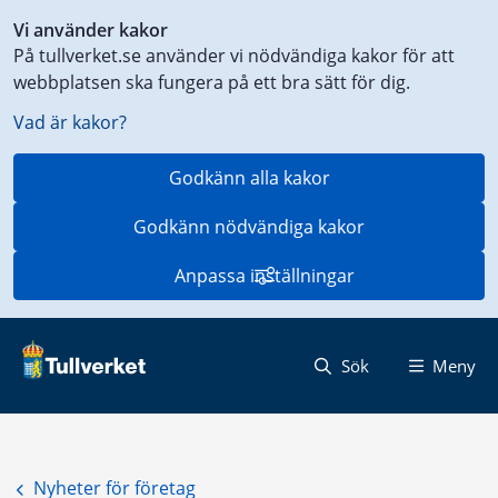
Genväg
Vi använder kakor
till
På tullverket.se använder vi nödvändiga kakor för att
innehåll
webbplatsen ska fungera på ett bra sätt för dig.
på
aktuell
Vad är kakor?
sida
Godkänn alla kakor
Godkänn nödvändiga kakor
Anpassa inställningar
Sök
Meny
Nyheter för företag