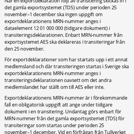
När en exportdeklaration följt av transitering skickas in i 
det gamla exportsystemet (TDS) under perioden 25 
november–1 december ska ingen uppgift om 
exportdeklarationens MRN-nummer anges i 
dataelement 12 01 000 000 (tidigare dokument) i 
transiteringsdeklarationen. Enbart MRN-nummer från 
exportsystemet AES ska deklareras i transiteringar från 
den 25 november.
För exportdeklarationer som har startats upp i ett annat 
medlemsland och där transiteringen startas i Sverige ska 
exportdeklarationens MRN-nummer anges i 
transiteringsdeklarationen oavsett om det andra 
medlemslandet har ställt om till AES eller inte.
Exportdeklarationens MRN-nummer är i förekommande 
fall en obligatorisk uppgift att ange under tidigare 
dokument i en transitering. Undantag görs enbart för 
MRN-nummer från det gamla exportsystemet (TDS) för 
transiteringar som startas under perioden 25 
november–1 december. Vid en förfrågan från Tullverket 