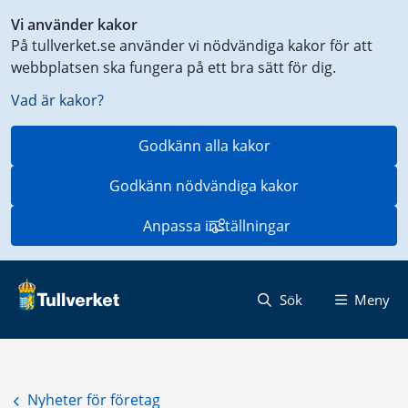
Genväg
Vi använder kakor
till
På tullverket.se använder vi nödvändiga kakor för att
innehåll
webbplatsen ska fungera på ett bra sätt för dig.
på
aktuell
Vad är kakor?
sida
Godkänn alla kakor
Godkänn nödvändiga kakor
Anpassa inställningar
Sök
Meny
Nyheter för företag