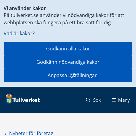
Genväg
Vi använder kakor
till
På tullverket.se använder vi nödvändiga kakor för att
innehåll
webbplatsen ska fungera på ett bra sätt för dig.
på
aktuell
Vad är kakor?
sida
Godkänn alla kakor
Godkänn nödvändiga kakor
Anpassa inställningar
Sök
Meny
Nyheter för företag