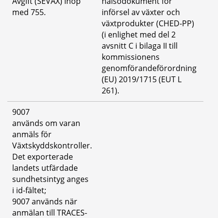
Avgift (SEVAX) ihop 
hälsodokument för 
med 755.
införsel av växter och 
växtprodukter (CHED-PP) 
(i enlighet med del 2 
avsnitt C i bilaga II till 
kommissionens 
genomförandeförordning 
(EU) 2019/1715 (EUT L 
261).
9007
används om varan 
anmäls för 
Växtskyddskontroller. 
Det exporterade 
landets utfärdade 
sundhetsintyg anges 
i id-fältet; 
9007 används när 
anmälan till TRACES-