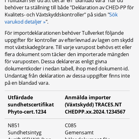
I Tulltaxan ser du att det är en "blandad vara" när du 
behöver ta ställning till både "Deklaration av CHED-PP för 
Kvalitets- och Växtskyddskontroller" på sidan "
Sök 
varukod detaljer
".
För importdeklarationen behöver Tullverket följande 
uppgifter för kontroller av efterlevnad av lagen om skydd 
mot växtskadegörare. Till varje varupost behövs ett eller 
flera dokument som täcker den importerade mängden 
för varuposten. Dessa deklareras enligt givna 
dokumentkoder i nedan tabell, ihop med dokument-id. 
Undantag från deklaration av dessa uppgifter finns inte 
på en blandad vara.
Utfärdade 
Anmälda importer 
sundhetscertifikat 
(Växtskydd) TRACES.NT 
Phyto-cert.1234
CHEDPP.xx.2024.1234567
N851
C085
Sundhetsintyg
Gemensamt 