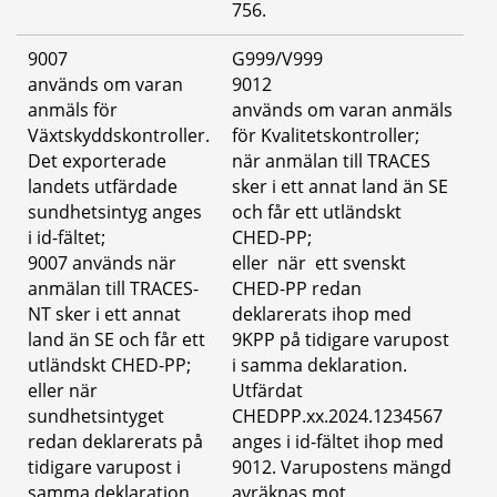
756.
9007
G999/V999
används om varan 
9012
anmäls för 
används om varan anmäls 
Växtskyddskontroller. 
för Kvalitetskontroller;
Det exporterade 
när anmälan till TRACES 
landets utfärdade 
sker i ett annat land än SE 
sundhetsintyg anges 
och får ett utländskt 
i id-fältet; 
CHED-PP;
9007 används när 
eller  när  ett svenskt 
anmälan till TRACES-
CHED-PP redan 
NT sker i ett annat 
deklarerats ihop med 
land än SE och får ett 
9KPP på tidigare varupost 
utländskt CHED-PP; 
i samma deklaration. 
eller när 
Utfärdat 
sundhetsintyget 
CHEDPP.xx.2024.1234567 
redan deklarerats på 
anges i id-fältet ihop med 
tidigare varupost i 
9012. Varupostens mängd 
samma deklaration 
avräknas mot 