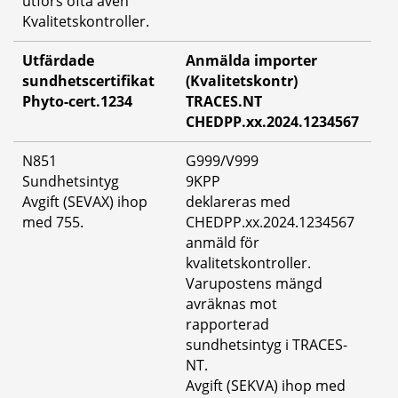
utförs ofta även 
Kvalitetskontroller.
Utfärdade 
Anmälda importer 
sundhetscertifikat 
(Kvalitetskontr) 
Phyto-cert.1234
TRACES.NT 
CHEDPP.xx.2024.1234567
N851
G999/V999
Sundhetsintyg
9KPP
Avgift (SEVAX) ihop 
deklareras med 
med 755.
CHEDPP.xx.2024.1234567 
anmäld för 
kvalitetskontroller. 
Varupostens mängd 
avräknas mot 
rapporterad 
sundhetsintyg i TRACES-
NT. 
Avgift (SEKVA) ihop med 