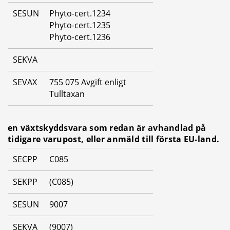
SESUN
Phyto-cert.1234
Phyto-cert.1235
Phyto-cert.1236
SEKVA
SEVAX
755 075 Avgift enligt 
Tulltaxan
en växtskyddsvara som redan är avhandlad på 
tidigare varupost, eller anmäld till första EU-land.
SECPP
C085
SEKPP
(C085)
SESUN
9007
SEKVA
(9007)