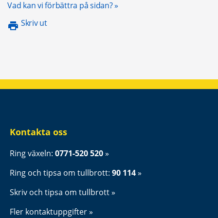
Öppnas i nytt fönster.
Vad kan vi förbättra på sidan?
Skriv ut
Kontakta oss
Ring växeln: 
0771-520 520
Ring och tipsa om tullbrott: 
90 114
Skriv och tipsa om tullbrott
Fler kontaktuppgifter