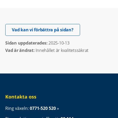
Öppnas i nytt fönster.
Vad kan vi förbättra på sidan?
Sidan uppdaterades: 
2025-10-13
Vad är ändrat:
Innehållet är kvalitetssäkrat
Kontakta oss
Ring växeln: 
0771-520 520