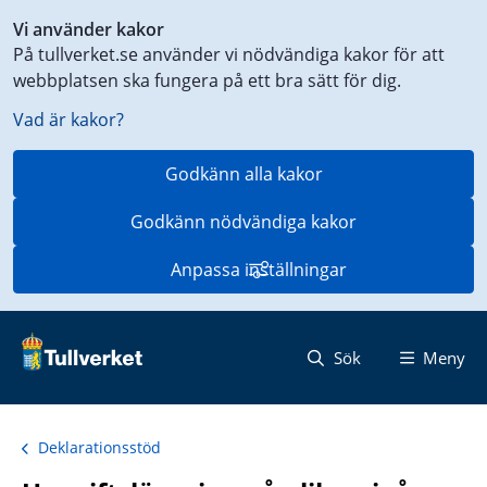
Genväg
Vi använder kakor
till
På tullverket.se använder vi nödvändiga kakor för att
innehåll
webbplatsen ska fungera på ett bra sätt för dig.
på
aktuell
Vad är kakor?
sida
Godkänn alla kakor
Godkänn nödvändiga kakor
Anpassa inställningar
Sök
Meny
Deklarationsstöd