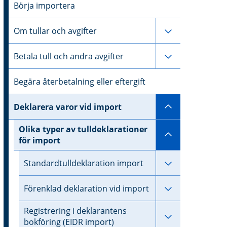
Börja importera
Undersidor til
Om tullar och avgifter
Undersidor til
Betala tull och andra avgifter
Begära återbetalning eller eftergift
Undersidor ti
Deklarera varor vid import
Olika typer av tulldeklarationer
Undersidor ti
för import
Undersidor til
Standardtulldeklaration import
Undersidor til
Förenklad deklaration vid import
Registrering i deklarantens
Undersidor til
bokföring (EIDR import)