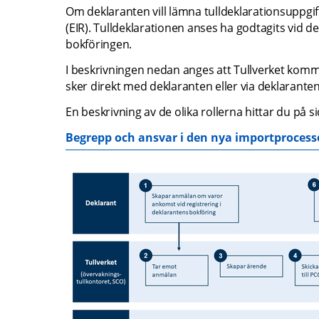
Om deklaranten vill lämna tulldeklarationsuppgifter 
(EIR). Tulldeklarationen anses ha godtagits vid de
bokföringen.
I beskrivningen nedan anges att Tullverket ko
sker direkt med deklaranten eller via deklarante
En beskrivning av de olika rollerna hittar du på s
Begrepp och ansvar i den nya importproces