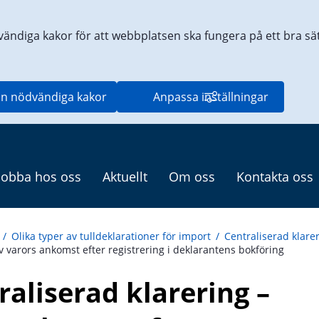
vändiga kakor för att webbplatsen ska fungera på ett bra sätt
n nödvändiga kakor
Anpassa inställningar
Jobba hos oss
Aktuellt
Om oss
Kontakta oss
/
Olika typer av tulldeklarationer för import
/
Centraliserad klare
v varors ankomst efter registrering i deklarantens bokföring
aliserad klarering – 