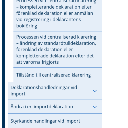
Processen vid centraliserad klarering
– kompletterande deklaration efter
förenklad deklaration eller anmälan
vid registrering i deklarantens
bokföring
Processen vid centraliserad klarering
– ändring av standardtulldeklaration,
förenklad deklaration eller
kompletterade deklaration efter det
att varorna frigjorts
Tillstånd till centraliserad klarering
Deklarationshandledningar vid
Undersidor ti
import
Undersidor til
Ändra i en importdeklaration
Styrkande handlingar vid import