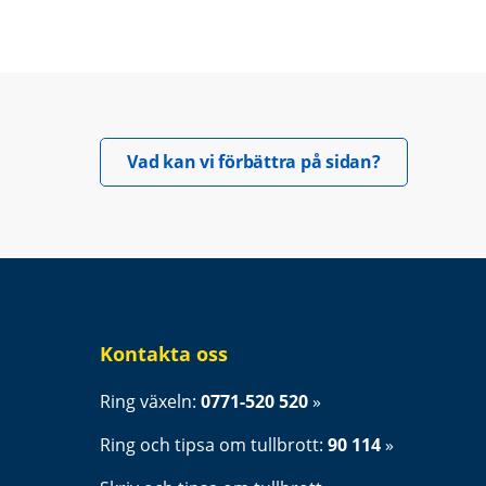
Öppnas i nyt
Vad kan vi förbättra på sidan?
Kontakta oss
Ring växeln: 
0771-520 520
Ring och tipsa om tullbrott: 
90 114