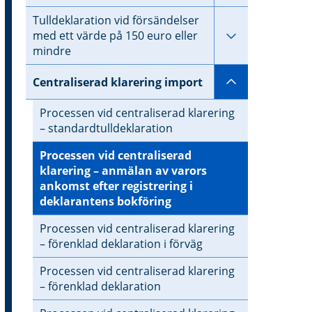
Tulldeklaration vid försändelser
Undersidor til
med ett värde på 150 euro eller
mindre
Undersidor ti
Centraliserad klarering import
Processen vid centraliserad klarering
– standardtulldeklaration
Processen vid centraliserad
a bilden
klarering – anmälan av varors
ankomst efter registrering i
deklarantens bokföring
Processen vid centraliserad klarering
– förenklad deklaration i förväg
Processen vid centraliserad klarering
– förenklad deklaration