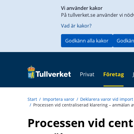
Genväg
Vi använder kakor
till
På tullverket.se använder vi nöd
innehåll
på
Vad är kakor?
aktuell
sida
Godkänn alla kakor
Godkän
Privat
Företag
Start
/
Importera varor
/
Deklarera varor vid import
/
Processen vid centraliserad klarering – anmälan a
Processen vid centr