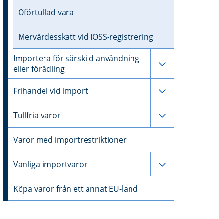
Oförtullad vara
Mervärdesskatt vid IOSS-registrering
Importera för särskild användning
Undersidor til
eller förädling
Undersidor til
Frihandel vid import
Undersidor till
Tullfria varor
Varor med importrestriktioner
Undersidor til
Vanliga importvaror
Köpa varor från ett annat EU-land