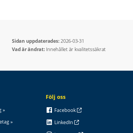
Sidan uppdaterades: 
2026-03-31
Vad är ändrat:
Innehållet är kvalitetssäkrat
Följ oss
g
Facebook
retag
LinkedIn