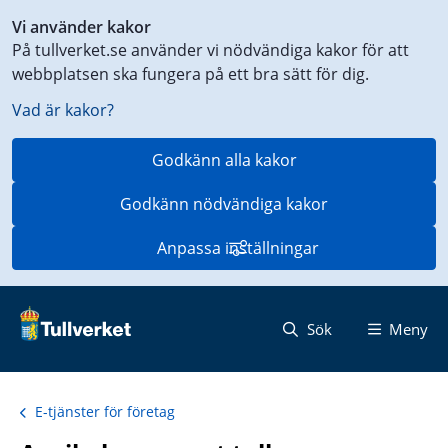
Genväg
Vi använder kakor
till
På tullverket.se använder vi nödvändiga kakor för att
innehåll
webbplatsen ska fungera på ett bra sätt för dig.
på
aktuell
Vad är kakor?
sida
Godkänn alla kakor
Godkänn nödvändiga kakor
Anpassa inställningar
Sök
Meny
E-tjänster för företag