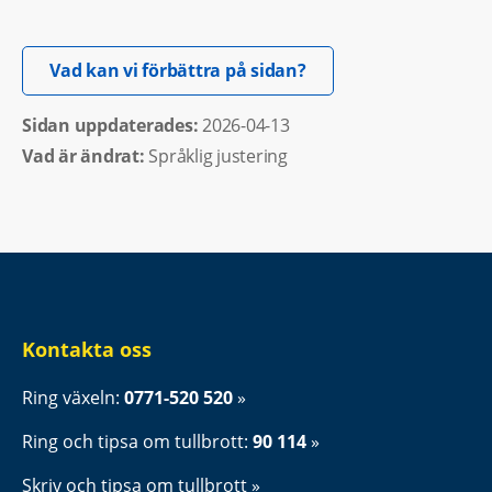
Öppnas i nytt fönster.
Vad kan vi förbättra på sidan?
Sidan uppdaterades: 
2026-04-13
Vad är ändrat:
Språklig justering
Kontakta oss
Ring växeln: 
0771-520 520
Ring och tipsa om tullbrott: 
90 114
Skriv och tipsa om tullbrott