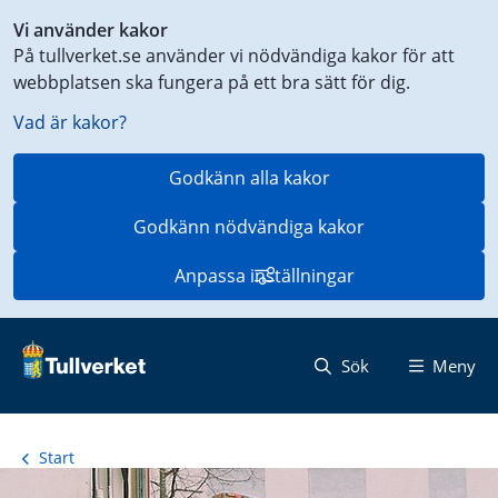
Genväg
Vi använder kakor
till
På tullverket.se använder vi nödvändiga kakor för att
innehåll
webbplatsen ska fungera på ett bra sätt för dig.
på
aktuell
Vad är kakor?
sida
Godkänn alla kakor
Godkänn nödvändiga kakor
Anpassa inställningar
Sök
Meny
Start