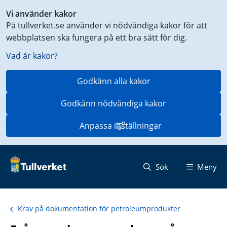
Genväg
Vi använder kakor
till
På tullverket.se använder vi nödvändiga kakor för att
innehåll
webbplatsen ska fungera på ett bra sätt för dig.
på
aktuell
Vad är kakor?
sida
Godkänn alla kakor
Godkänn nödvändiga kakor
Anpassa inställningar
Sök
Meny
Krav på dokumentation för petroleumprodukter