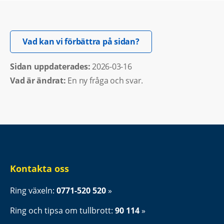
Öppnas i nytt fönster.
Vad kan vi förbättra på sidan?
Sidan uppdaterades: 
2026-03-16
Vad är ändrat:
En ny fråga och svar.
Kontakta oss
Ring växeln: 
0771-520 520
Ring och tipsa om tullbrott: 
90 114