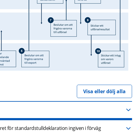
Visa eller dölj alla
et för standardstulldeklaration ingiven i förväg