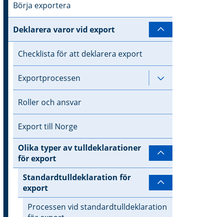
Börja exportera
Deklarera varor vid export
Undersidor ti
Checklista för att deklarera export
Exportprocessen
Undersidor ti
Roller och ansvar
Export till Norge
örstora bilden
Olika typer av tulldeklarationer
Undersidor ti
för export
Standardtulldeklaration för
Undersidor ti
export
Processen vid standardtulldeklaration