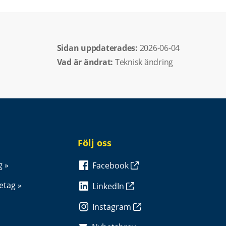
Sidan uppdaterades: 
2026-06-04
Vad är ändrat:
Teknisk ändring
Följ oss
g
Facebook
retag
LinkedIn
Instagram