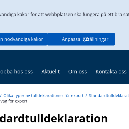
vändiga kakor för att webbplatsen ska fungera på ett bra sätt
n nödvändiga kakor
Anpassa inställningar
Jobba hos oss
Aktuellt
Om oss
Kontakta oss
/
Olika typer av tulldeklarationer för export
/
Standardtulldeklarat
rväg för export
dardtulldeklaration 