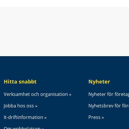
t fönster.
Hitta snabbt
Nyheter
Verksamhet och organisation
Nyheter för företa
Jobba hos oss
Nyhetsbrev för fö
It-driftinformation
Press
Om webbplatsen