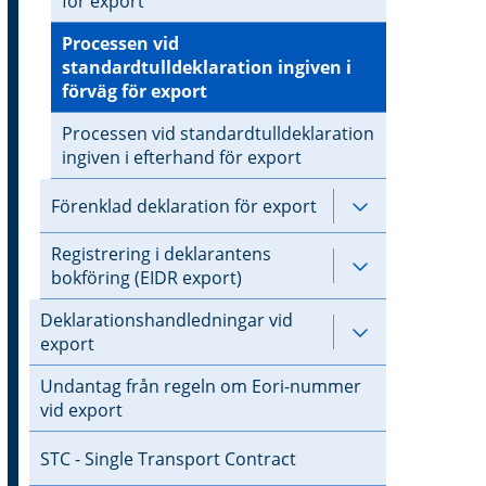
för export
Processen vid
standardtulldeklaration ingiven i
förväg för export
Processen vid standardtulldeklaration
ingiven i efterhand för export
Förenklad deklaration för export
Undersidor til
Registrering i deklarantens
Undersidor til
bokföring (EIDR export)
Deklarationshandledningar vid
Undersidor ti
export
Undantag från regeln om Eori-nummer
vid export
STC - Single Transport Contract