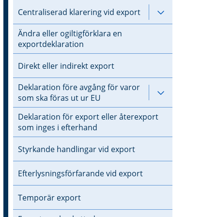
Centraliserad klarering vid export
Undersidor til
Ändra eller ogiltigförklara en
exportdeklaration
Direkt eller indirekt export
Deklaration före avgång för varor
Undersidor til
som ska föras ut ur EU
Deklaration för export eller återexport
som inges i efterhand
Styrkande handlingar vid export
Efterlysningsförfarande vid export
Temporär export