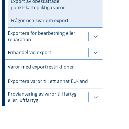
Export av obeskattade
punktskattepliktiga varor
Frågor och svar om export
Exportera för bearbetning eller
Undersidor til
reparation
Frihandel vid export
Undersidor til
Varor med exportrestriktioner
Exportera varor till ett annat EU-land
Proviantering av varor till fartyg
Undersidor till
eller luftfartyg