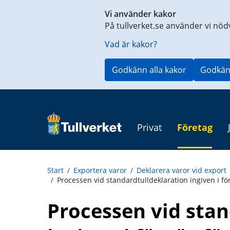
Genväg
Vi använder kakor
till
På tullverket.se använder vi nöd
innehåll
på
Vad är kakor?
aktuell
sida
Godkänn alla kakor
Godkän
Privat
Företag
Start
/
Exportera varor
/
Deklarera varor vid export
/
Processen vid standardtulldeklaration ingiven i fö
Processen vid stan