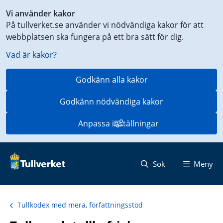
Genväg
Vi använder kakor
till
På tullverket.se använder vi nödvändiga kakor för att
innehåll
webbplatsen ska fungera på ett bra sätt för dig.
på
aktuell
Vad är kakor?
sida
Godkänn alla kakor
Godkänn nödvändiga kakor
Anpassa inställningar
Sök
Meny
Tullkodex med mera, författningsstöd