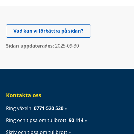
Öppnas i nytt fönster.
Vad kan vi förbättra på sidan?
Sidan uppdaterades: 
2025-09-30
Kontakta oss
Ring växeln: 
0771-520 520
Ring och tipsa om tullbrott: 
90 114
Skriv och tipsa om tullbrott