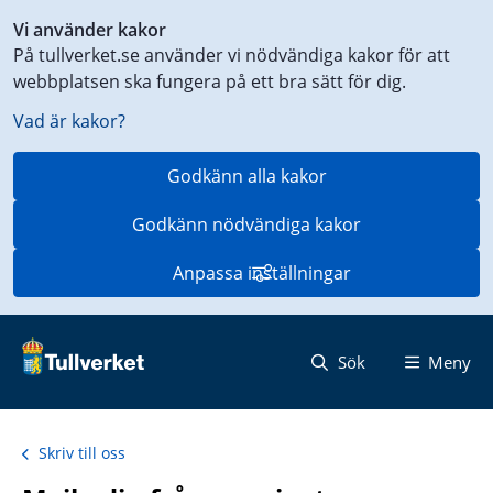
Genväg
Vi använder kakor
till
På tullverket.se använder vi nödvändiga kakor för att
innehåll
webbplatsen ska fungera på ett bra sätt för dig.
på
aktuell
Vad är kakor?
sida
Godkänn alla kakor
Godkänn nödvändiga kakor
Anpassa inställningar
Sök
Meny
Skriv till oss