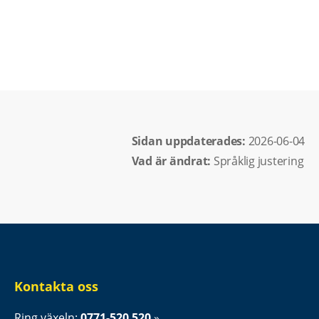
Sidan uppdaterades: 
2026-06-04
Vad är ändrat:
Språklig justering
Kontakta oss
Ring växeln: 
0771-520 520