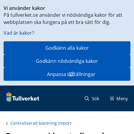
Genväg
Vi använder kakor
till
På tullverket.se använder vi nödvändiga kakor för att
innehåll
webbplatsen ska fungera på ett bra sätt för dig.
på
aktuell
Vad är kakor?
sida
Godkänn alla kakor
Godkänn nödvändiga kakor
Anpassa inställningar
Sök
Meny
Centraliserad klarering import