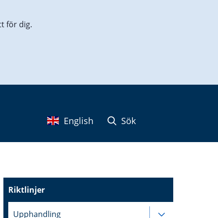
 för dig.
English
Sök
Riktlinjer
Upphandling
Undersidor ti