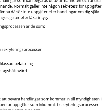
 handlingar som kan begäras ut av allmänheten och andra 
ande. Normalt gäller inte någon sekretess för uppgifter 
ämna därför inte uppgifter eller handlingar om dig själv 
gsregister eller läkarintyg.
ingsprocessen är de som:
 i rekryteringsprocessen
sklassad befattning
etagshälsovård
igt att bevara handlingar som kommer in till myndigheten i 
 personuppgifter som inkommit i rekryteringsprocessen 