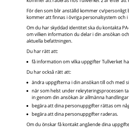
kommer att raderas hos Tullverket 2 år efter att 
För den som blir anställd kommer cv/personligt b
kommer att finnas i övriga personalsystem och i p
Om du har skyddad identitet ska du kontakta PA-
om vilken information du delar i din ansökan och
aktuella befattningen.
Du har rätt att:
få information om vilka uppgifter Tullverket ha
Du har också rätt att:
ändra uppgifterna i din ansökan till och med s
när som helst under rekryteringsprocessen ta 
in genom din ansökan är allmänna handlingar 
begära att dina personuppgifter rättas om något
begära att dina personuppgifter raderas.
Om du önskar få kontakt angående dina uppgifter