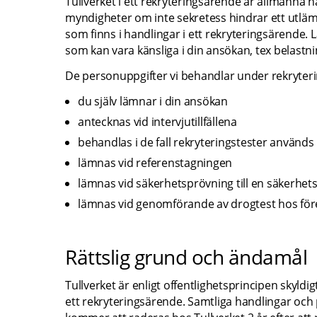
Tullverket i ett rekryteringsärende är allmänna
myndigheter om inte sekretess hindrar ett utlämn
som finns i handlingar i ett rekryteringsärende. L
som kan vara känsliga i din ansökan, tex belastnin
De personuppgifter vi behandlar under rekryter
du själv lämnar i din ansökan
antecknas vid intervjutillfällena
behandlas i de fall rekryteringstester används
lämnas vid referenstagningen
lämnas vid säkerhetsprövning till en säkerhet
lämnas vid genomförande av drogtest hos för
Rättslig grund och ändamål
Tullverket är enligt offentlighetsprincipen skyld
ett rekryteringsärende. Samtliga handlingar och