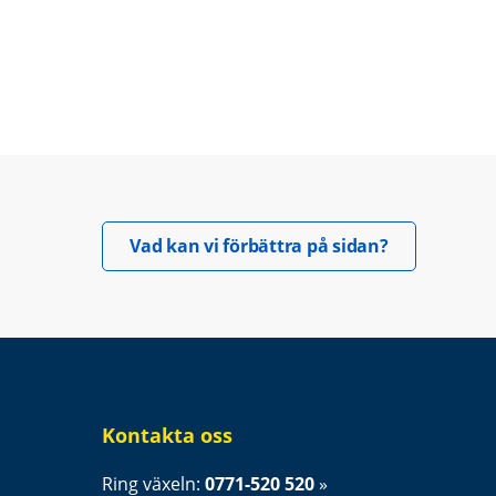
Öppnas i nyt
Vad kan vi förbättra på sidan?
Kontakta oss
Ring växeln: 
0771-520 520