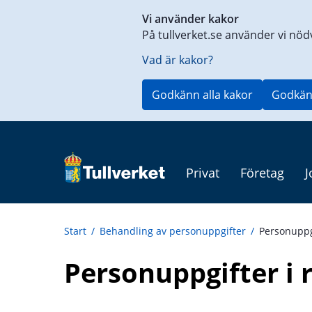
Genväg
Vi använder kakor
till
På tullverket.se använder vi nöd
innehåll
på
Vad är kakor?
aktuell
sida
Godkänn alla kakor
Godkän
Privat
Företag
J
Start
/
Behandling av personuppgifter
/
Personuppg
Personuppgifter i 