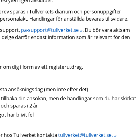
rekryteringen avslutats.
rev sparas i Tullverkets diarium och personuppgifter 
ersonalakt. Handlingar för anställda bevaras tillsvidare.
support, 
pa-support@tullverket.se
. Du bör vara aktsam 
 delge därför endast information som är relevant för den 
r om dig i form av ett registerutdrag.
ista ansökningsdag (men inte efter det)
tillbaka din ansökan, men de handlingar som du har skickat 
och sparas i 2 år
 har blivit fel
 hos Tullverket kontakta 
tullverket@tullverket.se.