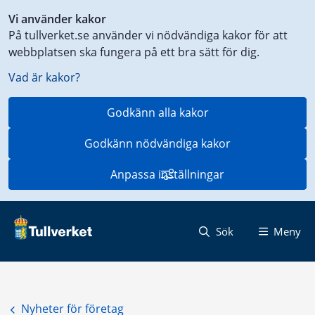
Genväg
Vi använder kakor
till
På tullverket.se använder vi nödvändiga kakor för att
innehåll
webbplatsen ska fungera på ett bra sätt för dig.
på
aktuell
Vad är kakor?
sida
Godkänn alla kakor
Godkänn nödvändiga kakor
Anpassa inställningar
Sök
Meny
Nyheter för företag