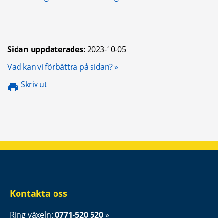
Sidan uppdaterades:
2023-10-05
Öppnas i nytt fönster.
Vad kan vi förbättra på sidan?
Skriv ut
Kontakta oss
Ring växeln: 
0771-520 520