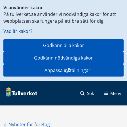
Genväg
Vi använder kakor
till
På tullverket.se använder vi nödvändiga kakor för att
innehåll
webbplatsen ska fungera på ett bra sätt för dig.
på
aktuell
Vad är kakor?
sida
Godkänn alla kakor
Godkänn nödvändiga kakor
Anpassa inställningar
Sök
Meny
Nyheter för företag