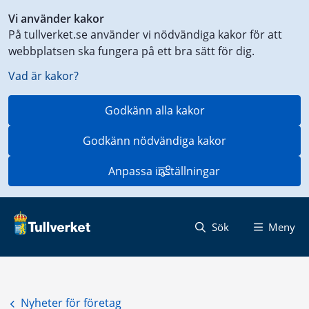
Genväg
Vi använder kakor
till
På tullverket.se använder vi nödvändiga kakor för att
innehåll
webbplatsen ska fungera på ett bra sätt för dig.
på
aktuell
Vad är kakor?
sida
Godkänn alla kakor
Godkänn nödvändiga kakor
Anpassa inställningar
Sök
Meny
Nyheter för företag