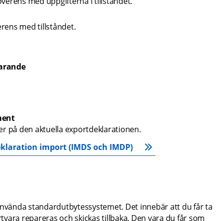
erens med uppgifterna i tillståndet.
ens med tillståndet.
farande
ment
på den aktuella exportdeklarationen. 
klaration import (IMDS och IMDP)
använda standardutbytessystemet. Det innebär att du får ta 
portvara repareras och skickas tillbaka. Den vara du får som 