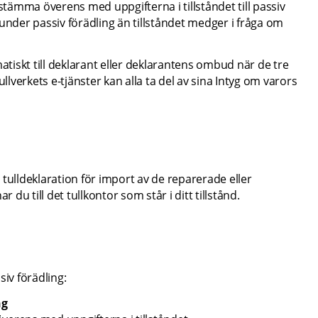
ämma överens med uppgifterna i tillståndet till passiv 
under passiv förädling än tillståndet medger i fråga om 
atiskt till deklarant eller deklarantens ombud när de tre 
verkets e-tjänster kan alla ta del av sina Intyg om varors 
tulldeklaration för import av de reparerade eller 
u till det tullkontor som står i ditt tillstånd.
iv förädling:
ng