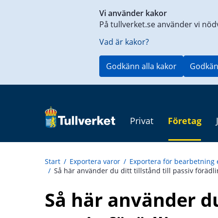
Genväg
Vi använder kakor
till
På tullverket.se använder vi nöd
innehåll
på
Vad är kakor?
aktuell
sida
Godkänn alla kakor
Godkän
Privat
Företag
Start
/
Exportera varor
/
Exportera för bearbetning 
/
Så här använder du ditt tillstånd till passiv förädl
Så här använder du d