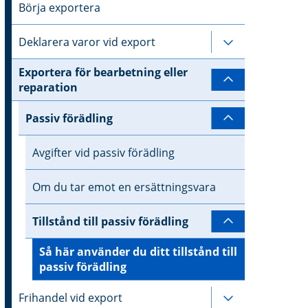
Börja exportera
Deklarera varor vid export
Undersidor til
Exportera för bearbetning eller
Undersidor ti
reparation
Passiv förädling
Undersidor ti
Avgifter vid passiv förädling
Om du tar emot en ersättningsvara
Tillstånd till passiv förädling
Undersidor til
Så här använder du ditt tillstånd till
passiv förädling
Frihandel vid export
Undersidor til