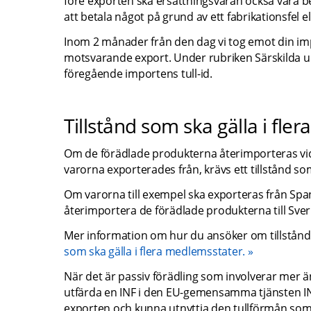
före exporten ska ersättningsvaran också vara b
att betala något på grund av ett fabrikationsfel el
Inom 2 månader från den dag vi tog emot din im
motsvarande export. Under rubriken Särskilda up
föregående importens tull-id.
Tillstånd som ska gälla i fl
Om de förädlade produkterna återimporteras vid 
varorna exporterades från, krävs ett tillstånd so
Om varorna till exempel ska exporteras från Span
återimportera de förädlade produkterna till Sveri
Mer information om hur du ansöker om tillstånd s
som ska gälla i flera medlemsstater.
När det är passiv förädling som involverar mer ä
utfärda en INF i den EU-gemensamma tjänsten INF 
exporten och kunna utnyttja den tullförmån som 