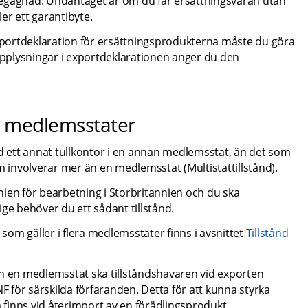
egagnad. Undantaget är om du får ersättningsvaran utan 
ler ett garantibyte.
portdeklaration för ersättningsprodukterna måste du göra 
plysningar i exportdeklarationen anger du den 
era medlemsstater
ett annat tullkontor i en annan medlemsstat, än det som 
m involverar mer än en medlemsstat (Multistattillstånd).
ien för bearbetning i Storbritannien och du ska 
ge behöver du ett sådant tillstånd.
om gäller i flera medlemsstater finns i avsnittet 
Tillstånd 
n en medlemsstat ska tillståndshavaren vid exporten 
för särskilda förfaranden. Detta för att kunna styrka 
finns vid återimport av en förädlingsprodukt.