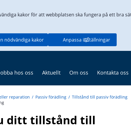
vändiga kakor för att webbplatsen ska fungera på ett bra sätt
n nödvändiga kakor
Anpassa inställningar
Jobba hos oss
Aktuellt
Om oss
Kontakta oss
eller reparation
/
Passiv förädling
/
Tillstånd till passiv förädling
ing
itt tillstånd till 