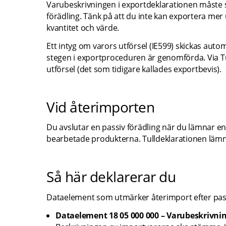
Varubeskrivningen i exportdeklarationen måste st
förädling. Tänk på att du inte kan exportera mer 
kvantitet och värde.
Ett intyg om varors utförsel (IE599) skickas autom
stegen i exportproceduren är genomförda. Via Tull
utförsel (det som tidigare kallades exportbevis).
Vid återimporten
Du avslutar en passiv förädling när du lämnar en 
bearbetade produkterna. Tulldeklarationen lämnar d
Så här deklarerar du
Dataelement som utmärker återimport efter pass
Dataelement 18 05 000 000 – Varubeskrivni