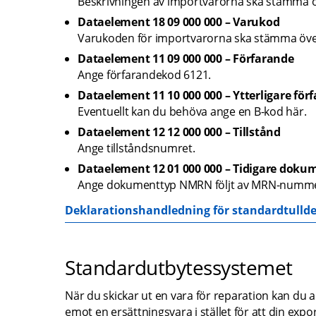
Beskrivningen av importvarorna ska stämma öv
Dataelement 18 09 000 000 – Varukod
Varukoden för importvarorna ska stämma över
Dataelement 11 09 000 000 – Förfarande
Ange förfarandekod 6121.
Dataelement 11 10 000 000 – Ytterligare för
Eventuellt kan du behöva ange en B-kod här.
Dataelement 12 12 000 000 – Tillstånd
Ange tillståndsnumret.
Dataelement 12 01 000 000 – Tidigare doku
Ange dokumenttyp NMRN följt av MRN-nummer 
Deklarationshandledning för standardtullde
Standardutbytessystemet
När du skickar ut en vara för reparation kan du 
emot en 
ersättningsvara
 i stället för att din ex