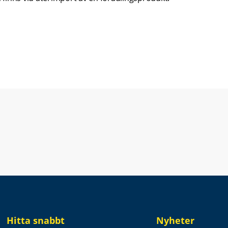
t fönster.
Hitta snabbt
Nyheter