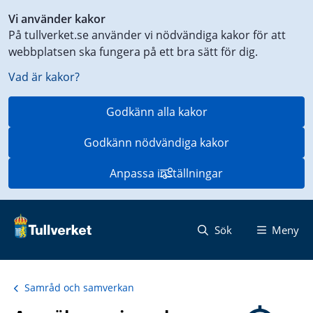
Genväg
Vi använder kakor
till
På tullverket.se använder vi nödvändiga kakor för att
innehåll
webbplatsen ska fungera på ett bra sätt för dig.
på
aktuell
Vad är kakor?
sida
Godkänn alla kakor
Godkänn nödvändiga kakor
Anpassa inställningar
Sök
Meny
Samråd och samverkan