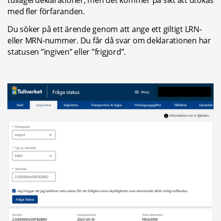
med fler förfaranden.
Du söker på ett ärende genom att ange ett giltigt LRN- 
eller MRN-nummer. Du får då svar om deklarationen har 
statusen ”ingiven” eller ”frigjord”.
Fö