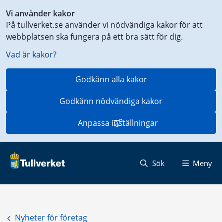
Genväg
Vi använder kakor
till
På tullverket.se använder vi nödvändiga kakor för att
innehåll
webbplatsen ska fungera på ett bra sätt för dig.
på
aktuell
Vad är kakor?
sida
Godkänn alla kakor
Godkänn nödvändiga kakor
Anpassa inställningar
Sök
Meny
Nyheter för företag