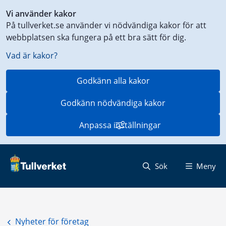
Genväg
Vi använder kakor
till
På tullverket.se använder vi nödvändiga kakor för att
innehåll
webbplatsen ska fungera på ett bra sätt för dig.
på
aktuell
Vad är kakor?
sida
Godkänn alla kakor
Godkänn nödvändiga kakor
Anpassa inställningar
Sök
Meny
Nyheter för företag