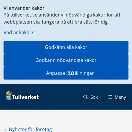
Genväg
Vi använder kakor
till
På tullverket.se använder vi nödvändiga kakor för att
innehåll
webbplatsen ska fungera på ett bra sätt för dig.
på
aktuell
Vad är kakor?
sida
Godkänn alla kakor
Godkänn nödvändiga kakor
Anpassa inställningar
Sök
Meny
Nyheter för företag