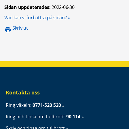
Sidan uppdaterades:
2022-06-30
Öppnas i nytt fönster.
Vad kan vi förbättra på sidan?
Skriv ut
Kontakta oss
Ring växeln: 
0771-520 520
Ring och tipsa om tullbrott: 
90 114
Skriv och tipsa om tullbrott