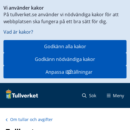
Genväg
Vi använder kakor
till
På tullverket.se använder vi nödvändiga kakor för att
innehåll
webbplatsen ska fungera på ett bra sätt för dig.
på
aktuell
Vad är kakor?
sida
Godkänn alla kakor
Godkänn nödvändiga kakor
Anpassa inställningar
Sök
Meny
Om tullar och avgifter