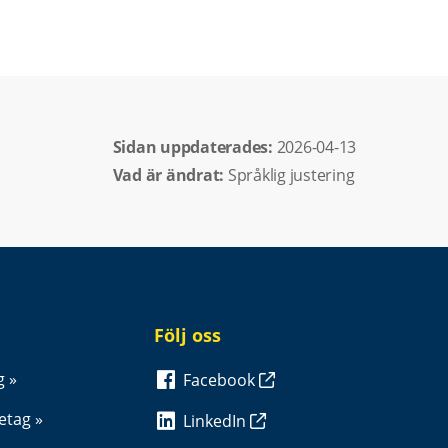
Sidan uppdaterades: 
2026-04-13
Vad är ändrat:
Språklig justering
Följ oss
g
Facebook
retag
LinkedIn