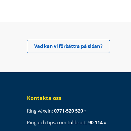
Öppnas i nyt
Vad kan vi förbättra på sidan?
Kontakta oss
Ring växeln: 
0771-520 520
Ring och tipsa om tullbrott: 
90 114