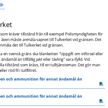
erket
som kräver tillstånd från till exempel Polismyndigheten för 
du även måste anmäla vapnet till Tullverket vid gränsen. Det 
mäla det till Tullverket vid gränsen.
 en svensk gräns ska blanketten "Uppgift om införsel eller 
mål än tillfällig jakt eller tävling" vara ifylld. Vid 
a tillstånd som krävs, till en tulltjänsteman. Det gör man 
r röd fil i tullfiltret.
vapen och ammunition för annat ändamål än 
vapen och ammunition för annat ändamål än 