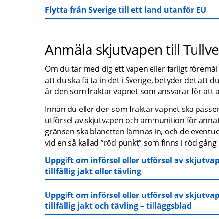
Flytta från Sverige till ett land utanför EU
Anmäla skjutvapen till Tullv
Om du tar med dig ett vapen eller farligt föremål 
att du ska få ta in det i Sverige, betyder det att 
är den som fraktar vapnet som ansvarar för att an
Innan du eller den som fraktar vapnet ska passera
utförsel av skjutvapen och ammunition för annat ända
gränsen ska blanetten lämnas in, och de eventuell
vid en så kallad ”röd punkt” som finns i röd gång elle
Uppgift om införsel eller utförsel av skjut
pdf, 241.3 kB.
tillfällig jakt eller tävling
Uppgift om införsel eller utförsel av skjut
pdf, 127.8 kB.
tillfällig jakt och tävling – tilläggsblad