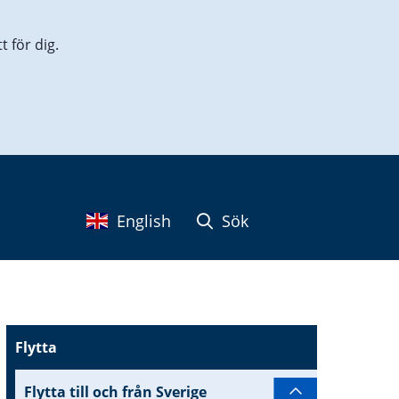
 för dig.
English
Sök
Flytta
Flytta till och från Sverige
Undersidor til