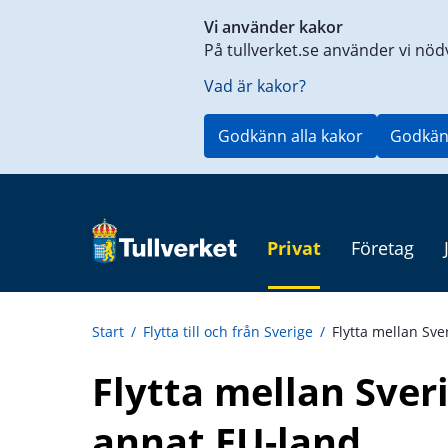
Genväg
Vi använder kakor
till
På tullverket.se använder vi nöd
innehåll
på
Vad är kakor?
aktuell
sida
Godkänn alla kakor
Godkän
Privat
Företag
Start
/
Flytta till och från Sverige
/
Flytta mellan Sve
Flytta mellan Sveri
annat EU-land