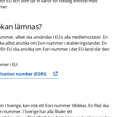
 EU och som tar in varor för tillfällig införsel med 
mmer.
sökan lämnas?
mmer, vilket ska användas i EU:s alla medlemsstater. En 
ka alltid ansöka om Eori-nummer i etableringslandet. En 
nför EU ska ansöka om Eori-nummer i det EU-land där den 
mer i EU:
fication number (EORI)
 i Sverige, kan inte ett Eori-nummer tilldelas. En filial ska 
i-nummer. I Sverige har alla filialer ett 