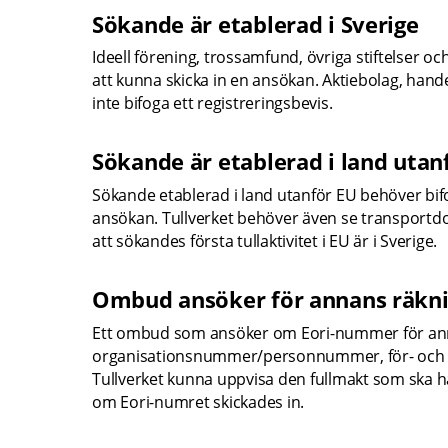
Sökande är etablerad i Sverige
Ideell förening, trossamfund, övriga stiftelser oc
att kunna skicka in en ansökan. Aktiebolag, han
inte bifoga ett registreringsbevis.
Sökande är etablerad i land utan
Sökande etablerad i land utanför EU behöver bifog
ansökan. Tullverket behöver även se transportdoku
att sökandes första tullaktivitet i EU är i Sverige.
Ombud ansöker för annans räkn
Ett ombud som ansöker om Eori-nummer för anna
organisationsnummer/personnummer, för- och e
Tullverket kunna uppvisa den fullmakt som ska h
om Eori-numret skickades in.