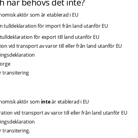
 när behövs det inte?
omisk aktör som är etablerad i EU
 tulldeklaration för import från land utanför EU
ulldeklaration för export till land utanför EU
on vid transport av varor till eller från land utanför EU
eringsdeklaration
Norge
r transitering
nomisk aktör som 
inte 
är etablerad i EU
tion vid transport av varor till eller från land utanför EU
eringsdeklaration
 transitering.