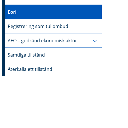
Eori
Registrering som tullombud
AEO – godkänd ekonomisk aktör
Undersidor ti
Samtliga tillstånd
Återkalla ett tillstånd