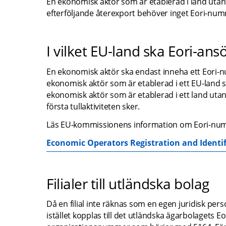
En ekonomisk aktör som är etablerad i land utanför
efterföljande återexport behöver inget Eori-nu
I vilket EU-land ska Eori-an
En ekonomisk aktör ska endast inneha ett Eori-nu
ekonomisk aktör som är etablerad i ett EU-land s
ekonomisk aktör som är etablerad i ett land uta
första tullaktiviteten sker.
Läs EU-kommissionens information om Eori-num
Economic Operators Registration and Identi
Filialer till utländska bolag
Då en filial inte räknas som en egen juridisk person
istället kopplas till det utländska ägarbolagets Eor