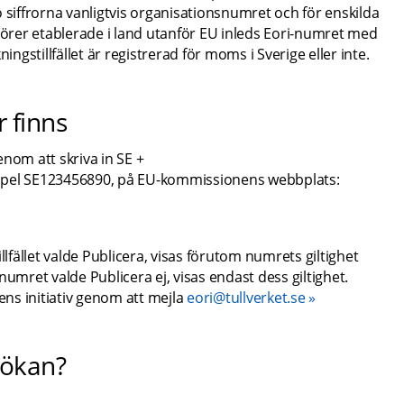
 siffrorna vanligtvis organisationsnumret och för enskilda 
rer etablerade i land utanför EU inleds Eori-numret med 
gstillfället är registrerad för moms i Sverige eller inte.
 finns
nom att skriva in SE + 
pel SE123456890, på EU-kommissionens webbplats:
ället valde Publicera, visas förutom numrets giltighet 
ret valde Publicera ej, visas endast dess giltighet. 
s initiativ genom att mejla 
eori@tullverket.se
sökan?