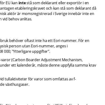
för EU kan 
inte 
stå som deklarant eller exportör i en 
dantagen etableringskravet och kan stå som deklarant då 
misk aktör är momsregistrerad i Sverige innebär inte en 
 vid behov anlitas.
bruk behöver oftast inte ha ett Eori-nummer. För en 
ysisk person utan Eori-nummer, anges i 
 000; "Ytterligare uppgifter".
-varor (Carbon Boarder Adjustment Mechanism, 
 under ett kalenderår, måste denne uppfylla samma krav 
 tullaktiviteter för varor som omfattas av f-
ade växthusgaser.