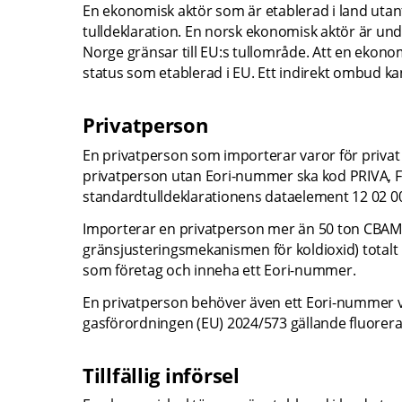
En ekonomisk aktör som är etablerad i land utan
tulldeklaration. En norsk ekonomisk aktör är un
Norge gränsar till EU:s tullområde. Att en ekono
status som etablerad i EU. Ett indirekt ombud kan
Privatperson
En privatperson som importerar varor för privat 
privatperson utan Eori-nummer ska kod PRIVA, F
standardtulldeklarationens dataelement 12 02 008
Importerar en privatperson mer än 50 ton CBAM
gränsjusteringsmekanismen för koldioxid) totalt
som företag och inneha ett Eori-nummer.
En privatperson behöver även ett Eori-nummer vid
gasförordningen (EU) 2024/573 gällande fluorer
Tillfällig införsel