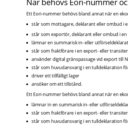
När behövs Eori-nummer och
Ett Eori-nummer behövs bland annat när en ekon
står som mottagare, deklarant eller ombud i en
står som exportör, deklarant eller ombud i en t
lämnar en summarisk in- eller utförseldeklarati
står som fraktförare i en export- eller transit
använder digital gränspassage vid export till 
står som huvudansvarig i en tulldeklaration fö
driver ett tillfälligt lager
ansöker om ett tillstånd.
Ett Eori-nummer behövs bland annat när en eko
lämnar in en summarisk in- eller utförseldeklara
står som fraktförare i en export- eller transit
står som huvudansvarig i en tulldeklaration för