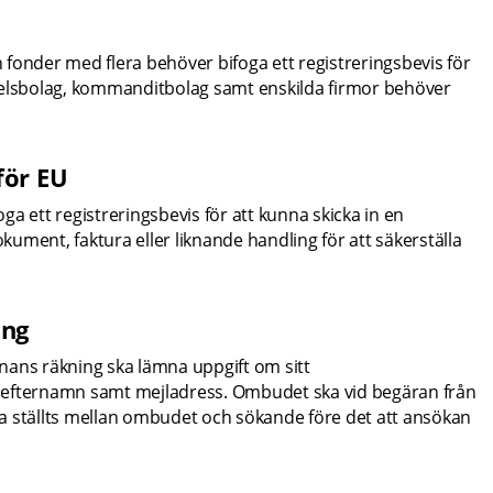
h fonder med flera behöver bifoga ett registreringsbevis för 
delsbolag, kommanditbolag samt enskilda firmor behöver 
för EU
a ett registreringsbevis för att kunna skicka in en 
ment, faktura eller liknande handling för att säkerställa 
ing
ns räkning ska lämna uppgift om sitt 
fternamn samt mejladress. Ombudet ska vid begäran från 
a ställts mellan ombudet och sökande före det att ansökan 