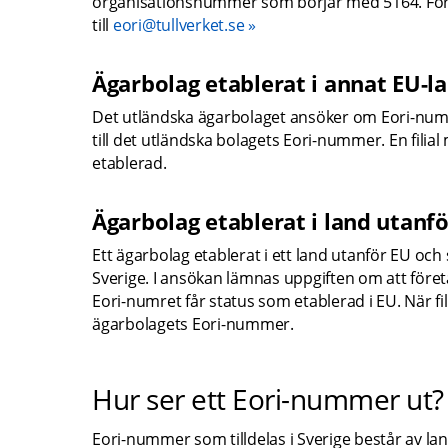
organisationsnummer som börjar med 5164. För att
till 
eori@tullverket.se
Ägarbolag etablerat i annat EU-l
Det utländska ägarbolaget ansöker om Eori-nummer 
till det utländska bolagets Eori-nummer. En filial 
etablerad.
Ägarbolag etablerat i land utanf
Ett ägarbolag etablerat i ett land utanför EU och 
Sverige. I ansökan lämnas uppgiften om att företag
Eori-numret får status som etablerad i EU. När fili
ägarbolagets Eori-nummer.
Hur ser ett Eori-nummer ut?
Eori-nummer som tilldelas i Sverige består av lan