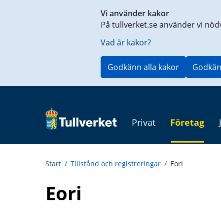
Genväg
Vi använder kakor
till
På tullverket.se använder vi nöd
innehåll
på
Vad är kakor?
aktuell
sida
Godkänn alla kakor
Godkän
Privat
Företag
Start
/
Tillstånd och registreringar
/
Eori
Eori