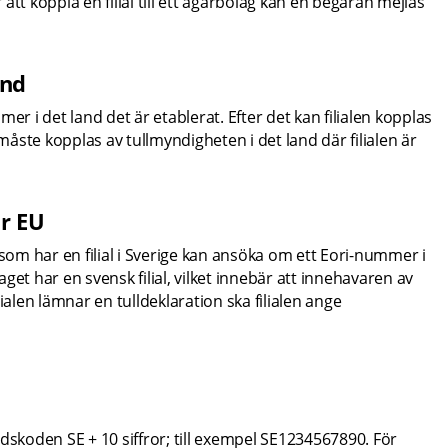
 koppla en filial till ett ägarbolag kan en begäran mejlas 
and
i det land det är etablerat. Efter det kan filialen kopplas 
måste kopplas av tullmyndigheten i det land där filialen är 
ör EU
som har en filial i Sverige kan ansöka om ett Eori-nummer i 
et har en svensk filial, vilket innebär att innehavaren av 
alen lämnar en tulldeklaration ska filialen ange 
dskoden SE + 10 siffror; till exempel SE1234567890. För 