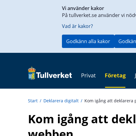
Genväg
Vi använder kakor
till
På tullverket.se använder vi nöd
innehåll
på
Vad är kakor?
aktuell
sida
Godkänn alla kakor
Godkän
Privat
Företag
Start
/
Deklarera digitalt
/
Kom igång att deklarera
Kom igång att dekl
webben