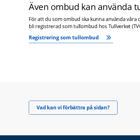
Även ombud kan använda tul
För att du som ombud ska kunna använda våra de
bli registrerad som tullombud hos Tullverket (T
Registrering som tullombud
Öppnas i nyt
Vad kan vi förbättra på sidan?