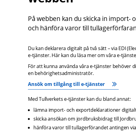
På webben kan du skicka in import- o
och hänföra varor till tullagerförfaran
Du kan deklarera digitalt på två sätt – via EDI (E
e-tjänster. Här kan du läsa mer om våra e-tjänste
För att kunna använda våra e-tjänster behöver dit
en behörighetsadministratör.
Ansök om tillgång till e‑tjänster
Med Tullverkets e‑tjänster kan du bland annat:
lämna import- och exportdeklarationer digital
skicka ansökan om jordbruksbidrag till Jordbr
hänföra varor till tullagerförandet antingen via