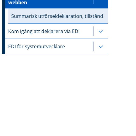
Undersidor t
webben
Summarisk utförseldeklaration, tillstånd
Kom igång att deklarera via EDI
Undersidor til
EDI för systemutvecklare
Undersidor til