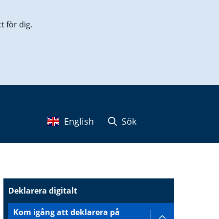
 för dig.
English
Sök
Deklarera digitalt
Kom igång att deklarera på