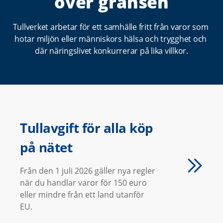
över gränsen
t
a
Tullverket arbetar för ett samhälle fritt från varor som 
r
hotar miljön eller människors hälsa och trygghet och 
t
där näringslivet konkurrerar på lika villkor.
s
i
d
a
Tullavgift för alla köp
på nätet
Från den 1 juli 2026 gäller nya regler
när du handlar varor för 150 euro
eller mindre från ett land utanför
EU.