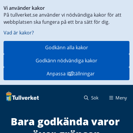
Genväg
Vi använder kakor
till
På tullverket.se använder vi nödvändiga kakor för att
innehåll
webbplatsen ska fungera på ett bra sätt för dig.
på
aktuell
Vad är kakor?
sida
Godkänn alla kakor
Godkänn nödvändiga kakor
Anpassa inställningar
Sök
Meny
Bara godkända varor 
S