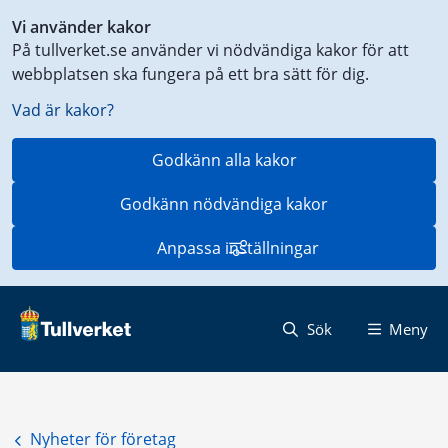
Genväg
Vi använder kakor
till
På tullverket.se använder vi nödvändiga kakor för att
innehåll
webbplatsen ska fungera på ett bra sätt för dig.
på
aktuell
Vad är kakor?
sida
Godkänn alla kakor
Godkänn nödvändiga kakor
Anpassa inställningar
Sök
Meny
Nyheter för företag