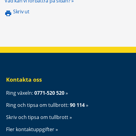
Öppnas i nytt fönster.
Vad kan vi förbättra på sidan?
Skriv ut
Kontakta oss
Ring växeln: 
0771-520 520
Ring och tipsa om tullbrott: 
90 114
Skriv och tipsa om tullbrott
Fler kontaktuppgifter