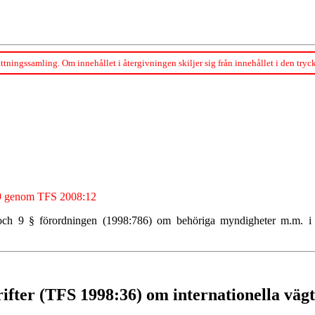
ttningssamling. Om innehållet i återgivningen skiljer sig från innehållet i den tryc
009 genom TFS 2008:12
och 9 § förordningen (1998:786) om behöriga myndigheter m.m. i f
rifter (TFS 1998:36) om internationella väg