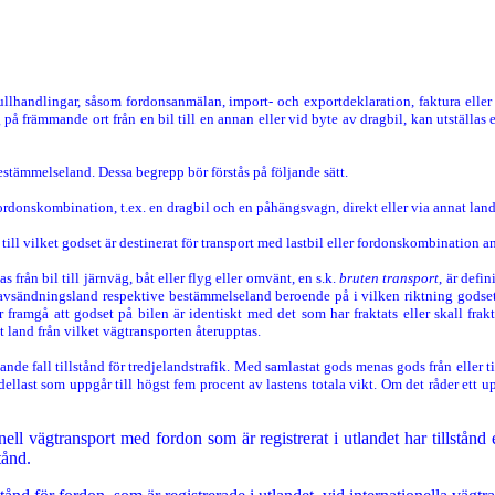
ullhandlingar, såsom fordonsanmälan, import- och exportdeklaration, faktura elle
på främmande ort från en bil till en annan eller vid byte av dragbil, kan utställas 
stämmelseland. Dessa begrepp bör förstås på följande sätt.
 fordonskombination, t.ex. en dragbil och en påhängsvagn, direkt eller via annat lan
t till vilket godset är destinerat för transport med lastbil eller fordonskombination 
 från bil till järnväg, båt eller flyg eller omvänt, en s.k.
bruten transport
, är defi
m avsändningsland respektive bestämmelseland beroende på i vilken riktning godset
 framgå att godset på bilen är identiskt med det som har fraktats eller skall fr
 land från vilket vägtransporten återupptas.
nde fall tillstånd för tredjelandstrafik. Med samlastat gods menas gods från eller
r dellast som uppgår till högst fem procent av lastens totala vikt. Om det råder et
ell vägtransport med fordon som är registrerat i utlandet har tillstånd 
tånd.