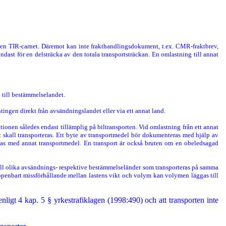
r en TIR-carnet. Däremot kan inte frakthandlingsdokument, t.ex. CMR-fraktbrev,
endast för en delsträcka av den totala transportsträckan. En omlastning till annat
d till bestämmelselandet.
antingen direkt från avsändningslandet eller via ett annat land.
nitionen således endast tillämplig på biltransporten. Vid omlastning från ett annat
 skall transporteras. Ett byte av transportmedel bör dokumenteras med hjälp av
aktas med annat transportmedel. En transport är också bruten om en obeledsagad
 till olika avsändnings- respektive bestämmelseländer som transporteras på samma
t uppenbart missförhållande mellan lastens vikt och volym kan volymen läggas till
enligt 4 kap. 5 § yrkestrafiklagen (1998:490) och att transporten inte