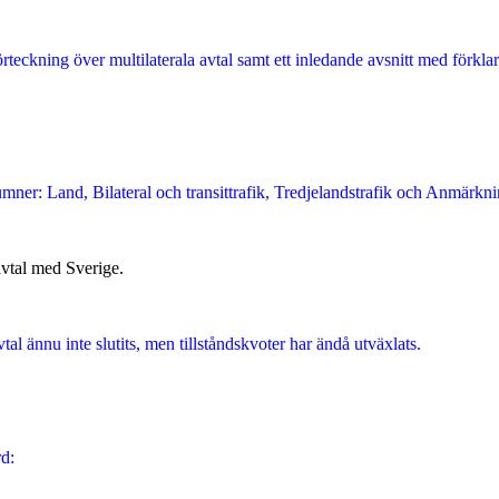
rteckning över multilaterala avtal samt ett inledande avsnitt med förklar
umner: Land, Bilateral och transittrafik, Tredjelandstrafik och Anmärkni
avtal med Sverige.
al ännu inte slutits, men tillståndskvoter har ändå utväxlats.
d: