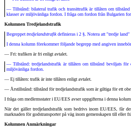
— Tillstånd: bilateral trafik och transittrafik är tillåten om tills
klasser av miljövänliga fordon. I fråga om fordon från Bulgarien ford
Kolumnen Tredjelandstrafik
Begreppet
tredjelandstrafik
definieras i 2 §. Notera att "tredje lan
I denna kolumn förekommer följande begrepp med angiven innebör
— Fri: trafiken är fri enligt avtalet.
— Tillstånd: tredjelandstrafik är tillåten om tillstånd beviljats 
miljövänliga fordon.
— Ej tillåten: trafik är inte tillåten enligt avtalet.
— Årstillstånd: tillstånd för tredjelandstrafik som är giltiga för ett o
I fråga om medlemsstater i EU/EES avser uppgifterna i denna kolumn 
När det gäller tredjelandstrafik som bedrivs inom EU/EES, får de
marknaden för godstransporter på väg inom gemenskapen till eller från 
Kolumnen Anmärkningar