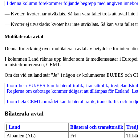
I denna kolumn förekommer följande begrepp med angiven innebör
— Kvoter: kvoter har utväxlats. Så kan vara fallet trots att avtal inte h
— Kvoter ej utväxlade: kvoter har inte utväxlats. Så kan vara fallet trot
Multilaterala avtal
Denna förteckning över multilaterala avtal av betydelse för intern
I kolumnen Land räknas upp länder som är medlemsstater i Europei
minister­konferensen, CEMT.
Om det vid ett land står "Ja" i någon av kolumnerna EU/EES och CEMT ä
Inom hela EU/EES kan bilateral trafik, transittrafik, tredjelandst
Reglerna om cabotage kommer tidigast att tillämpas för Estland, L
Inom hela CEMT-området kan bilateral trafik, transittrafik och tr
Bilaterala avtal
Land
Bilateral och transittrafik
Tredj
Albanien (AL)
Fri
Tillst