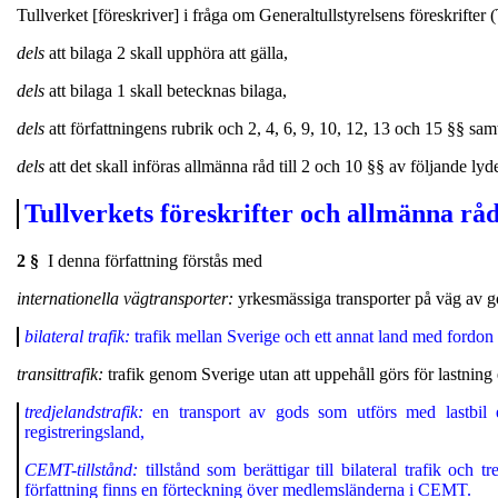
Tullverket [föreskriver] i fråga om Generaltullstyrelsens föreskrifte
dels
att bilaga 2 skall upphöra att gälla,
dels
att bilaga 1 skall betecknas bilaga,
dels
att författningens rubrik och 2, 4, 6, 9, 10, 12, 13 och 15 §§ samt
dels
att det skall införas allmänna råd till 2 och 10 §§ av följande lyde
Tullverkets föreskrifter och allmänna rå
2 §
I denna författning förstås med
internationella vägtransporter:
yrkesmässiga transporter på väg av gods
bilateral trafik:
trafik mellan Sverige och ett annat land med fordon re
transittrafik:
trafik genom Sverige utan att uppehåll görs för lastning 
tredjelandstrafik:
en transport av gods som utförs med lastbil el
registreringsland,
CEMT-tillstånd:
tillstånd som berättigar till bilateral trafik och
författning finns en förteckning över medlemsländerna i CEMT.