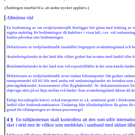
(Ändringen innebär bl.a. att andra stycket upphävs.)
Allmänna råd
En bedömning av om
tredjelandstrafik
föreligger bör göras med ledning av t
utgöra underlag för bedömningen då fraktbrev i vissa fall, t.ex. vid omlastning 
fordon påverkar inte bedömningen.
Definitionen av tredjelandstrafik innehåller begreppen avsändningsland och be
Avsändningslandet
är det land från vilket godset har avsänts med lastbil eller
Bestämmelselandet
är det land som vid exporttillfället är det sista kända lande
Definitionen av tredjelandstrafik avser endast biltransporter. Om godset omlastas
transportmedel till bil blir med andra ord omlastningslandet att betrakta so
järnvägsfraktsedel, konossement eller flygfraktsedel. Av dokumentationen bör
släpvagn sätts på en färja mellan två länder. Som avsändningsland räknas då det
Enligt huvudregeln kräver också transporter av s.k.
samlastat gods
i förekomma
lastbil eller fordonskombination. Undantag från tillståndsplikten får göras fö
grund för tillämpningen av denna procentregel.
4 §
En tulltjänsteman skall kontrollera att den som utför internation
sker i strid mot de villkor som meddelats i samband med sådant tills