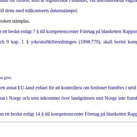
stånd för fordon, som är registrerade i utlandet, vid internationella vägtr
 till detta med tullkontorets datumstämpel.
dboken stämplas.
ett beslut enligt 7 § till kompetenscenter Företag på blanketten Rappor
h 9 kap. 1 § yrkestrafikförordningen (1998:779), skall berört kompe
n görs.
 i ett annat EU-land enbart för att kontrollera om fordonet framförs i s
strerat i Norge och som inkommer över landgränsen mot Norge inte fram
 ett beslut enligt 14 § till kompetenscenter Företag på blanketten Rapp