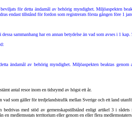
tånd beviljats för detta ändamål av behörig myndighet. Miljöaspekten bea
ras endast tillstånd för fordon som registrerats första gången före 1 ja
d" i dessa sammanhang har en annan betydelse än vad som avses i 1 kap. 
d:
för detta ändamål av behörig myndighet. Miljöaspekten beaktas genom at
bestämt antal resor inom en tidsrymd av högst ett år.
vad som gäller för tredjelandstrafik mellan Sverige och ett land utan
n bedrivas med stöd av gemenskapstillstånd enligt artikel 3 i rådets
en medlemsstats territorium eller genom en eller flera medlemsstaters ter