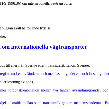
r (TFS 1998:36) om internationella vägtransporter
 bilagan skall ha följande lydelse,
lse.
d om internationella vägtransporter
 till eller från Sverige eller i transittrafik genom Sverige,
gistrerat i ett av länderna och med lastning i det ena och lossning i det
eller lossning av gods,
ler fordonskombination mellan två länder, avsändningslandet och b
 tredjelandstrafik mellan samt transittrafik genom medlemsländerna i 