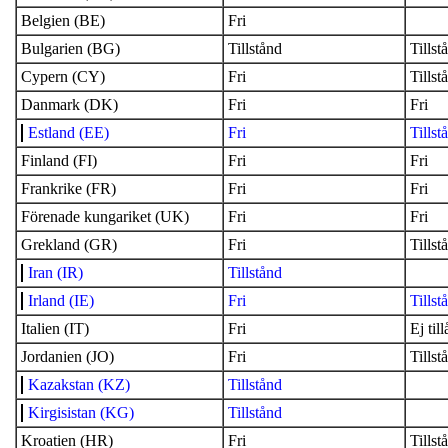
Belgien (BE)
Fri
Bulgarien (BG)
Tillstånd
Tillst
Cypern (CY)
Fri
Tillst
Danmark (DK)
Fri
Fri
Estland (EE)
Fri
Tillst
Finland (FI)
Fri
Fri
Frankrike (FR)
Fri
Fri
Förenade kungariket (UK)
Fri
Fri
Grekland (GR)
Fri
Tillst
Iran (IR)
Tillstånd
Irland (IE)
Fri
Tillst
Italien (IT)
Fri
Ej til
Jordanien (JO)
Fri
Tillst
Kazakstan (KZ)
Tillstånd
Kirgisistan (KG)
Tillstånd
Kroatien (HR)
Fri
Tillst