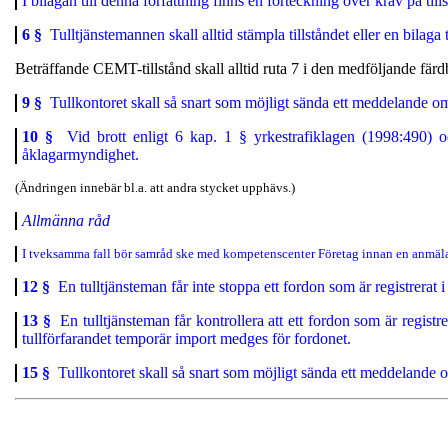
I bilagan till denna författning finns en förteckning över krav på till
6 §
Tulltjänstemannen skall alltid stämpla tillståndet eller en bilaga
Beträffande CEMT-tillstånd skall alltid ruta 7 i den medföljande fär
9 §
Tullkontoret skall så snart som möjligt sända ett meddelande om 
10 §
Vid brott enligt 6 kap. 1 § yrkestrafiklagen (1998:490) oc
åklagarmyndighet.
(Ändringen innebär bl.a. att andra stycket upphävs.)
Allmänna råd
I tveksamma fall bör samråd ske med kompetenscenter Företag innan en anmäla
12 §
En tulltjänsteman får inte stoppa ett fordon som är registrerat
13 §
En tulltjänsteman får kontrollera att ett fordon som är regi
tullförfarandet temporär import medges för fordonet.
15 §
Tullkontoret skall så snart som möjligt sända ett meddelande om