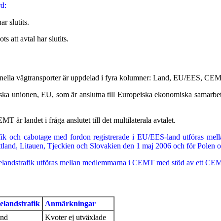
d:
ar slutits.
s att avtal har slutits.
ationella vägtransporter är uppdelad i fyra kolumner: Land, EU/EES, C
ska unionen, EU, som är anslutna till Europeiska ekonomiska samarbet
r landet i fråga anslutet till det multilaterala avtalet.
rafik och cabotage med fordon registrerade i EU/EES-land utföras mell
ettland, Litauen, Tjeckien och Slovakien den 1 maj 2006 och för Polen
edjelandstrafik utföras mellan medlemmarna i CEMT med stöd av ett CEMT
elands­trafik
Anmärkningar
ånd
Kvoter ej utväxlade