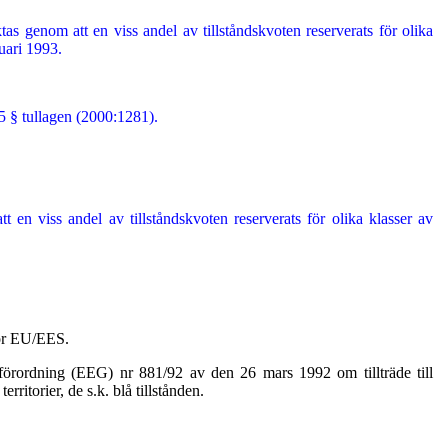
ktas genom att en viss andel av tillståndskvoten reserverats för olika
nuari 1993.
5 § tullagen (2000:1281).
t en viss andel av tillståndskvoten reserverats för olika klasser av
för EU/EES.
 förordning (EEG) nr 881/92 av den 26 mars 1992 om tillträde till
ritorier, de s.k. blå tillstånden.