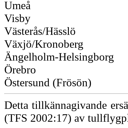
Umeå
Visby
Västerås/Hässlö
Växjö/Kronoberg
Ängelholm-Helsingborg
Örebro
Östersund (Frösön)
Detta tillkännagivande ersä
(TFS 2002:17) av tullflygpl