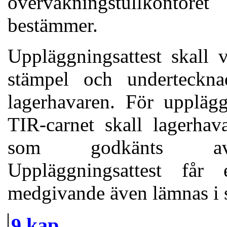
övervakningstullkontor
bestämmer.
Uppläggningsattest skall 
stämpel och underteckna
lagerhavaren. För uppläg
TIR-carnet skall lagerha
som godkänts av öv
Uppläggningsattest får e
medgivande även lämnas i s
9 kap.