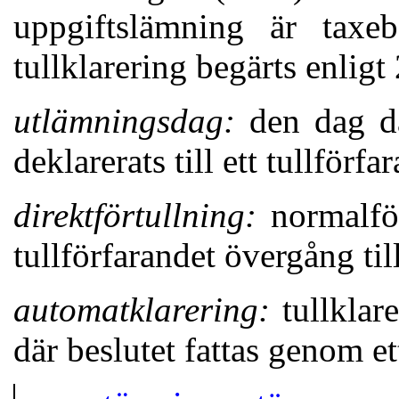
uppgiftslämning är tax
tullklarering begärts enligt
utlämningsdag:
den dag då
deklarerats till ett tullförfa
direktförtullning:
normalför
tullförfarandet övergång til
automatklarering:
tullklar
där beslutet fattas genom e