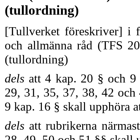
(tullordning)
[Tullverket föreskriver] i 
och allmänna råd (TFS 20
(tullordning)
dels
att 4 kap. 20 § och 9 
29, 31, 35, 37, 38, 42 och
9 kap. 16 § skall upphöra at
dels
att rubrikerna närmast
28, 49, 50 och 51 §§ skall 