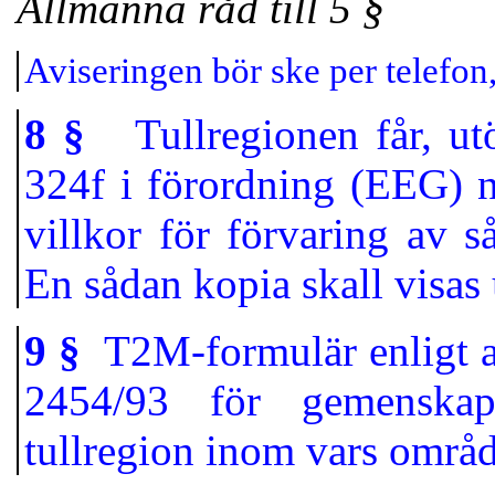
Allmänna råd till 5 §
Aviseringen bör ske per telefon, 
8 §
Tullregionen får, utö
324f i förordning (EEG) n
villkor för förvaring av s
En sådan kopia skall visas
9 §
T2M-formulär enligt ar
2454/93 för gemenskaps
tullregion inom vars områd