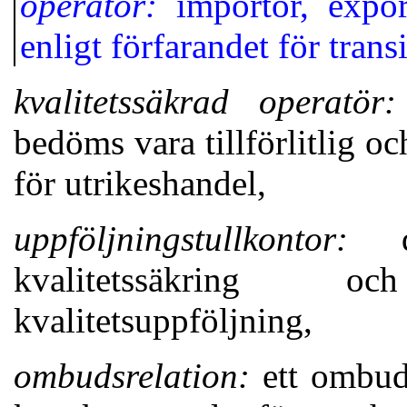
operatör:
importör, expo
enligt förfarandet för trans
kvalitetssäkrad operatör:
bedöms vara tillförlitlig oc
för utrikeshandel,
uppföljningstullkontor:
de
kvalitetssäkring o
kvalitetsuppföljning,
ombudsrelation:
ett ombuds