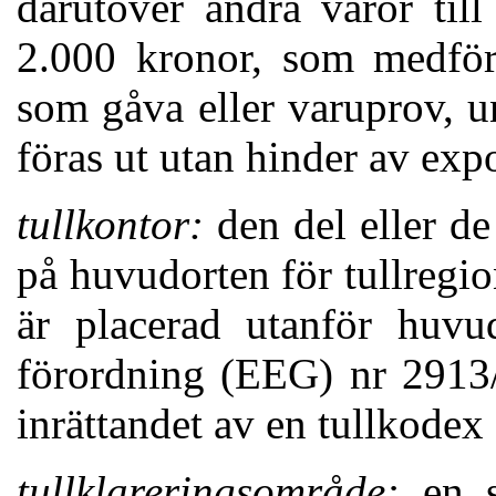
därutöver andra varor til
2.000 kronor, som medförs
som gåva eller varuprov, un
föras ut utan hinder av expo
tullkontor:
den del eller de
på huvudorten för tullregi
är placerad utanför huvud
förordning (EEG) nr 2913
inrättandet av en tullkode
tullklareringsområde:
en s