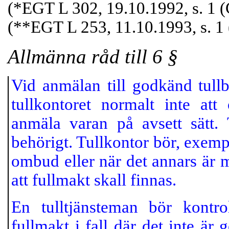
(*EGT L 302, 19.10.1992, s. 1 
(**EGT L 253, 11.10.1993, s. 1
Allmänna råd till 6 §
Vid anmälan till godkänd tul
tullkontoret normalt inte at
anmäla varan på avsett sätt. 
behörigt. Tullkontor bör, exem
ombud eller när det annars är
att fullmakt skall finnas.
En tulltjänsteman bör kontro
fullmakt i fall där det inte är