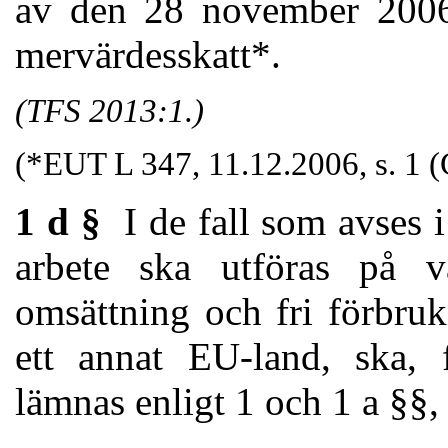
av den 28 november 2006
mervärdesskatt*.
(TFS 2013:1.)
(*EUT L 347, 11.12.2006, s. 1 
1 d §
I de fall som avses i
arbete ska utföras på va
omsättning och fri förbru
ett annat EU-land, ska,
lämnas enligt 1 och 1 a §§