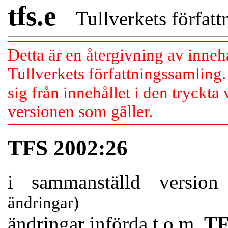
tfs.e
Tullverkets författn
Detta är en återgivning av inneh
Tullverkets författningssamling.
sig från innehållet i den tryckta
versionen som gäller.
TFS 2002:26
i sammanställd versio
ändringar)
ändringar införda t.o.m.
TF