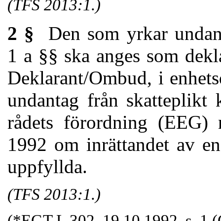
(TFS 2013:1.)
2 §
Den som yrkar undanta
1 a §§ ska anges som deklar
Deklarant/Ombud, i enhets
undantag från skatteplikt k
rådets förordning (EEG)
1992 om inrättandet av en
uppfyllda.
(TFS 2013:1.)
(*EGT L 302, 19.10.1992, s. 1 