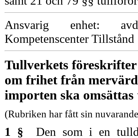
samt 21 och 79 §§ tullför
Ansvarig enhet: avde
Kompetenscenter Tillstånd
Tullverkets föreskrifter
om frihet från mervärde
importen ska omsättas t
(Rubriken har fått sin nuvarand
1 §
Den som i en tulldek