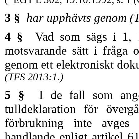
3 §
har upphävts genom (
4 §
Vad som sägs i 1, 1
motsvarande sätt i fråga 
genom ett elektroniskt dok
(TFS 2013:1.)
5 §
I de fall som ange
tulldeklaration för överg
förbrukning inte avges
handlande enligt artikel 6