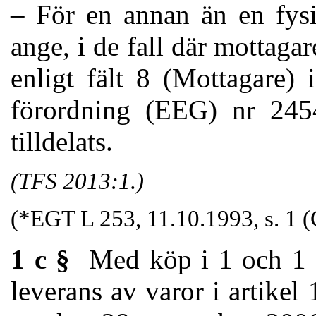
– För en annan än en fysi
ange, i de fall där mottagare
enligt fält 8 (Mottagare) 
förordning (EEG) nr 2454/
tilldelats.
(TFS 2013:1.)
(*EGT L 253, 11.10.1993, s. 1 
1 c §
Med köp i 1 och 1 
leverans av varor i ar­tike