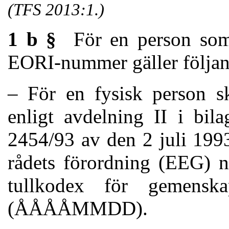
(TFS 2013:1.)
1 b §
För en person som
EORI-nummer gäller följan
– För en fysisk person s
enligt avdelning II i bil
2454/93 av den 2 juli 1993
rådets förordning (EEG) n
tullkodex för gemenska
(ÅÅÅÅMMDD).