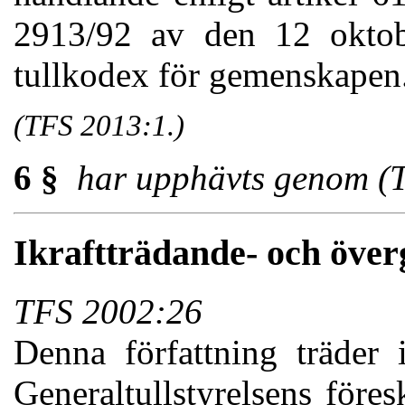
2913/92 av den 12 oktob
tullkodex för gemenskapen
(TFS 2013:1.)
6 §
har upphävts genom (
Ikraftträdande- och öve
TFS 2002:26
Denna författning träder 
Generaltullstyrelsens före