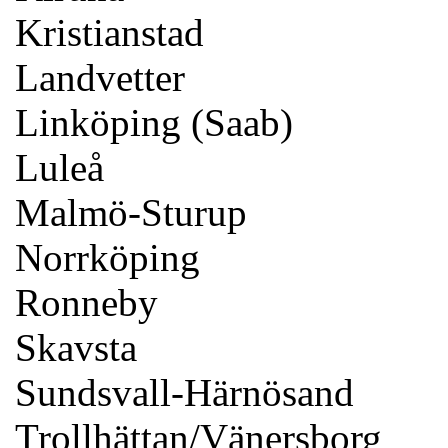
Kristianstad
Landvetter
Linköping (Saab)
Luleå
Malmö-Sturup
Norrköping
Ronneby
Skavsta
Sundsvall-Härnösand
Trollhättan/Vänersborg