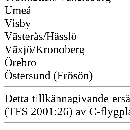
Umeå
Visby
Västerås/Hässlö
Växjö/Kronoberg
Örebro
Östersund (Frösön)
Detta tillkännagivande ersä
(TFS 2001:26) av C-flygpla