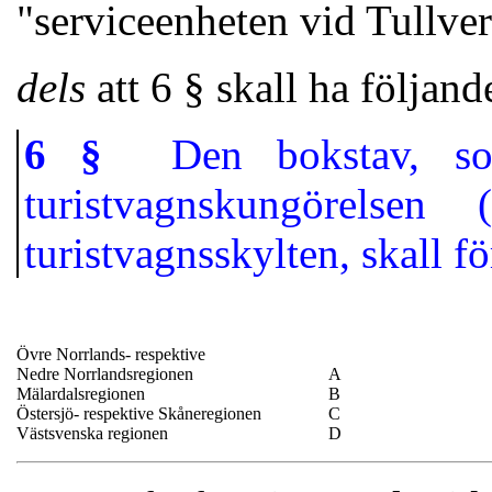
"serviceenheten vid Tullve
dels
att 6 § skall ha följand
6 §
Den bokstav, som 
turistvagnskungörelsen
turistvagnsskylten, skall fö
Övre Norrlands- respektive
Nedre Norrlandsregionen
A
Mälardalsregionen
B
Östersjö- respektive Skåneregionen
C
Västsvenska regionen
D