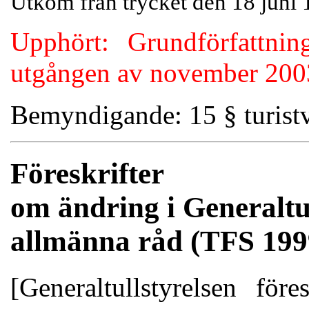
Utkom från trycket den 18 juni
Upphört: Grundförfattnin
utgången av november 20
Bemyndigande: 15 § turist
Föreskrifter
om ändring i Generaltul
allmänna råd (TFS 1999
[Generaltullstyrelsen för