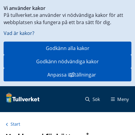
Genväg
Vi använder kakor
till
På tullverket.se använder vi nödvändiga kakor för att
innehåll
webbplatsen ska fungera på ett bra sätt för dig.
på
aktuell
Vad är kakor?
sida
Godkänn alla kakor
Godkänn nödvändiga kakor
Anpassa inställningar
Sök
Meny
Start