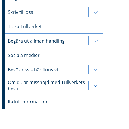
Skriv till oss
Undersidor till
Tipsa Tullverket
Begära ut allmän handling
Undersidor til
Sociala medier
Besök oss – här finns vi
Undersidor til
Om du är missnöjd med Tullverkets
Undersidor ti
beslut
It-driftinformation