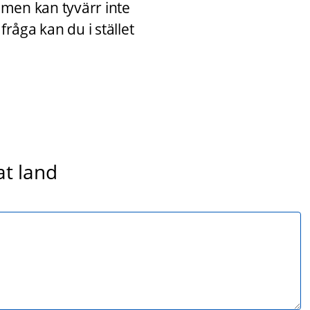
 men kan tyvärr inte 
råga kan du i stället 
at land