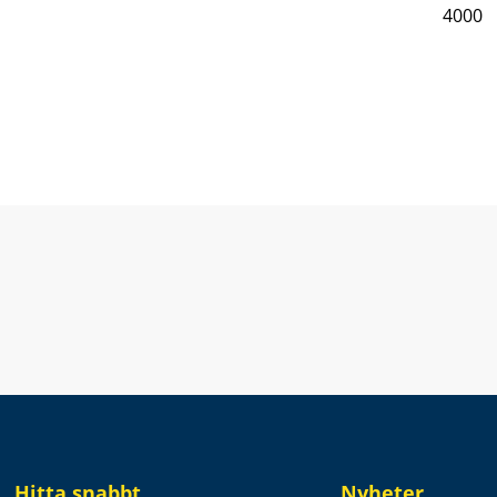
4000
Hitta snabbt
Nyheter