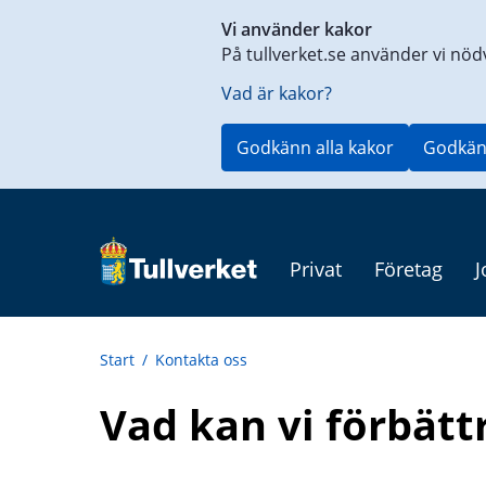
Genväg
Vi använder kakor
till
På tullverket.se använder vi nöd
innehåll
på
Vad är kakor?
aktuell
sida
Godkänn alla kakor
Godkän
Privat
Företag
J
Start
/
Kontakta oss
Vad kan vi förbätt