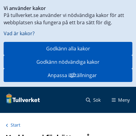
Genväg
Vi använder kakor
till
På tullverket.se använder vi nödvändiga kakor för att
innehåll
webbplatsen ska fungera på ett bra sätt för dig.
på
aktuell
Vad är kakor?
sida
Godkänn alla kakor
Godkänn nödvändiga kakor
Anpassa inställningar
Sök
Meny
Start