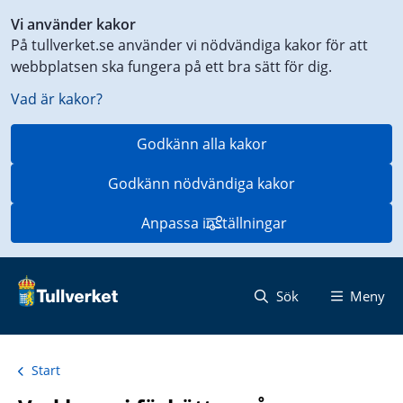
Genväg
Vi använder kakor
till
På tullverket.se använder vi nödvändiga kakor för att
innehåll
webbplatsen ska fungera på ett bra sätt för dig.
på
aktuell
Vad är kakor?
sida
Godkänn alla kakor
Godkänn nödvändiga kakor
Anpassa inställningar
Sök
Meny
Start