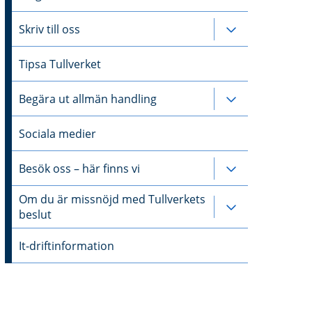
Skriv till oss
Undersidor till
Tipsa Tullverket
Begära ut allmän handling
Undersidor til
Sociala medier
Besök oss – här finns vi
Undersidor til
Om du är missnöjd med Tullverkets
Undersidor ti
beslut
It-driftinformation