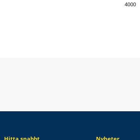
4000
Hitta snabbt
Nyheter