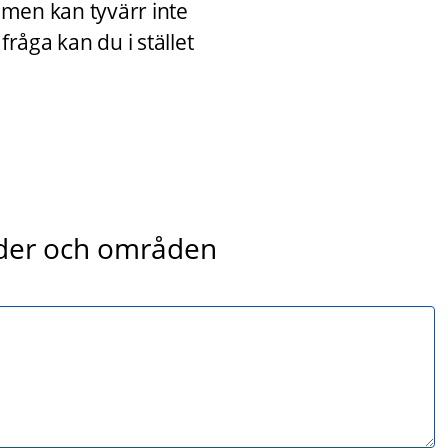
 men kan tyvärr inte 
råga kan du i stället 
nder och områden