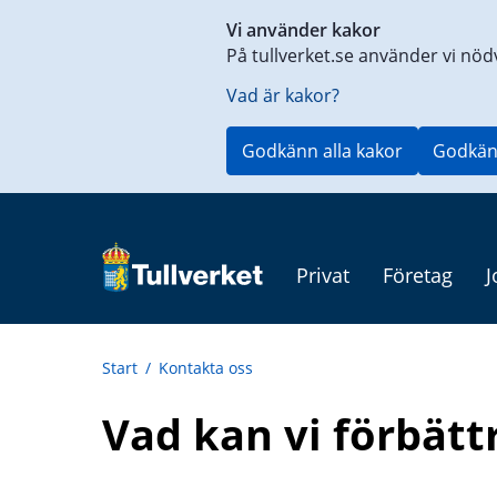
Genväg
Vi använder kakor
till
På tullverket.se använder vi nöd
innehåll
på
Vad är kakor?
aktuell
sida
Godkänn alla kakor
Godkän
Privat
Företag
J
Start
/
Kontakta oss
Vad kan vi förbätt