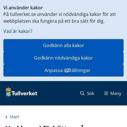
Genväg
Vi använder kakor
till
På tullverket.se använder vi nödvändiga kakor för att
innehåll
webbplatsen ska fungera på ett bra sätt för dig.
på
aktuell
Vad är kakor?
sida
Godkänn alla kakor
Godkänn nödvändiga kakor
Anpassa inställningar
Sök
Meny
Start