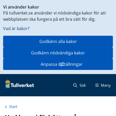
Genväg
Vi använder kakor
till
På tullverket.se använder vi nödvändiga kakor för att
innehåll
webbplatsen ska fungera på ett bra sätt för dig.
på
aktuell
Vad är kakor?
sida
Godkänn alla kakor
Godkänn nödvändiga kakor
Anpassa inställningar
Sök
Meny
Start