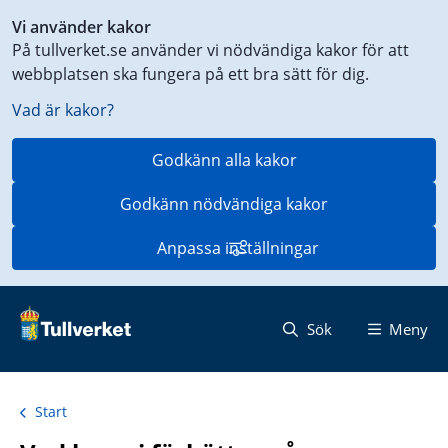
Genväg
Vi använder kakor
till
På tullverket.se använder vi nödvändiga kakor för att
innehåll
webbplatsen ska fungera på ett bra sätt för dig.
på
aktuell
Vad är kakor?
sida
Godkänn alla kakor
Godkänn nödvändiga kakor
Anpassa inställningar
Sök
Meny
Start