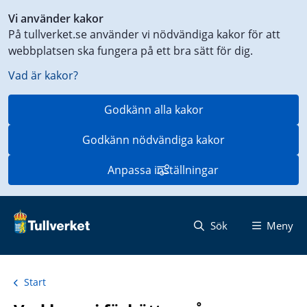
Genväg
Vi använder kakor
till
På tullverket.se använder vi nödvändiga kakor för att
innehåll
webbplatsen ska fungera på ett bra sätt för dig.
på
aktuell
Vad är kakor?
sida
Godkänn alla kakor
Godkänn nödvändiga kakor
Anpassa inställningar
Sök
Meny
Start