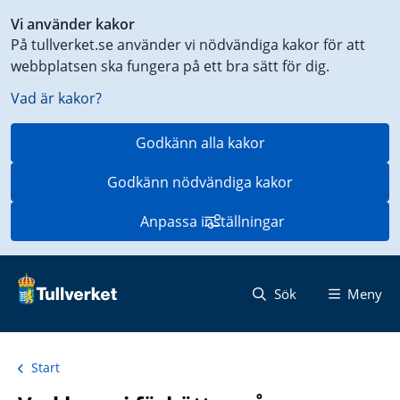
Genväg
Vi använder kakor
till
På tullverket.se använder vi nödvändiga kakor för att
innehåll
webbplatsen ska fungera på ett bra sätt för dig.
på
aktuell
Vad är kakor?
sida
Godkänn alla kakor
Godkänn nödvändiga kakor
Anpassa inställningar
Sök
Meny
Start