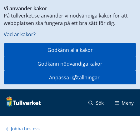
Genväg
Vi använder kakor
till
På tullverket.se använder vi nödvändiga kakor för att
innehåll
webbplatsen ska fungera på ett bra sätt för dig.
på
aktuell
Vad är kakor?
sida
Godkänn alla kakor
Godkänn nödvändiga kakor
Anpassa inställningar
Sök
Meny
Jobba hos oss