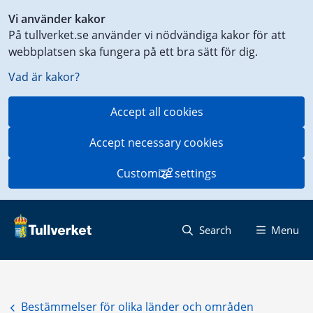
Shortcut
Vi använder kakor
to
På tullverket.se använder vi nödvändiga kakor för att
content
webbplatsen ska fungera på ett bra sätt för dig.
on
this
Vad är kakor?
page
Accept all cookies
Accept necessary cookies
Customize settings
Search
Menu
Bestämmelser för olika länder och områden