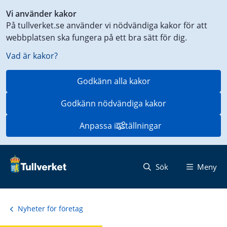
Genväg
Vi använder kakor
till
På tullverket.se använder vi nödvändiga kakor för att
innehåll
webbplatsen ska fungera på ett bra sätt för dig.
på
aktuell
Vad är kakor?
sida
Godkänn alla kakor
Godkänn nödvändiga kakor
Anpassa inställningar
Sök
Meny
Nyheter för företag