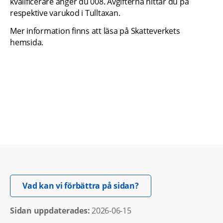
kvalificerare anger du 008. Avgifterna hittar du på 
respektive varukod i Tulltaxan.
Mer information finns att läsa på Skatteverkets 
hemsida.
Öppnas i nytt fönster.
Vad kan vi förbättra på sidan?
Sidan uppdaterades: 
2026-06-15